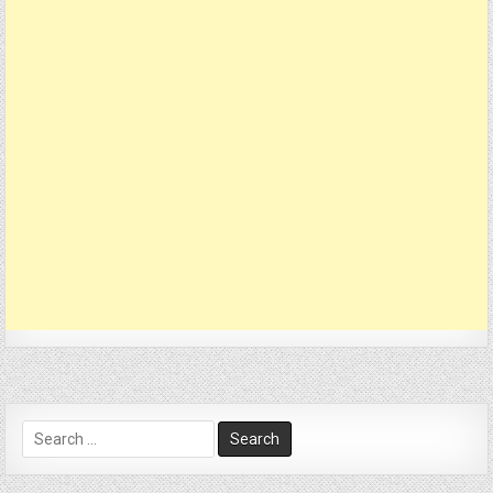
Search
for: