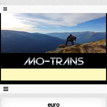
...
...
euro