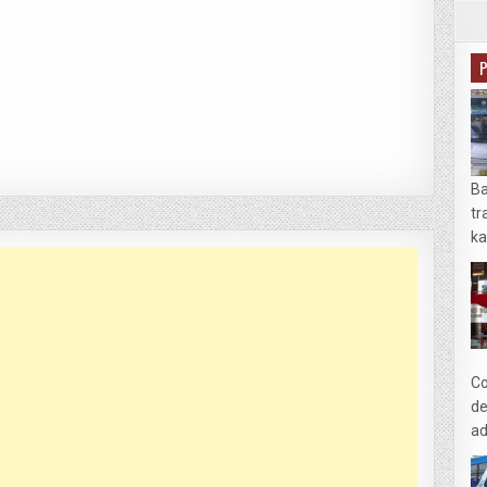
Ba
tr
ka
Co
de
ad