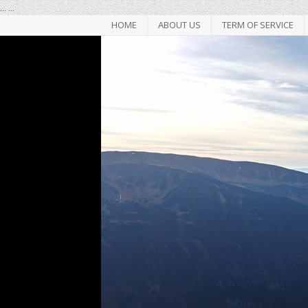
...
...
HOME
ABOUT US
TERM OF SERVICE