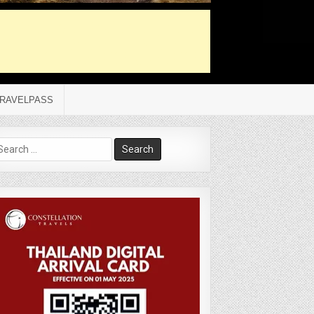
RAVELPASS
arch
r: