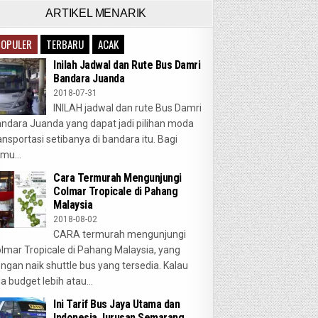
ARTIKEL MENARIK
POPULER
TERBARU
ACAK
Inilah Jadwal dan Rute Bus Damri
Bandara Juanda
2018-07-31
INILAH jadwal dan rute Bus Damri
ndara Juanda yang dapat jadi pilihan moda
ansportasi setibanya di bandara itu. Bagi
mu...
Cara Termurah Mengunjungi
Colmar Tropicale di Pahang
Malaysia
2018-08-02
CARA termurah mengunjungi
lmar Tropicale di Pahang Malaysia, yang
ngan naik shuttle bus yang tersedia. Kalau
a budget lebih atau...
Ini Tarif Bus Jaya Utama dan
Indonesia Jurusan Semarang