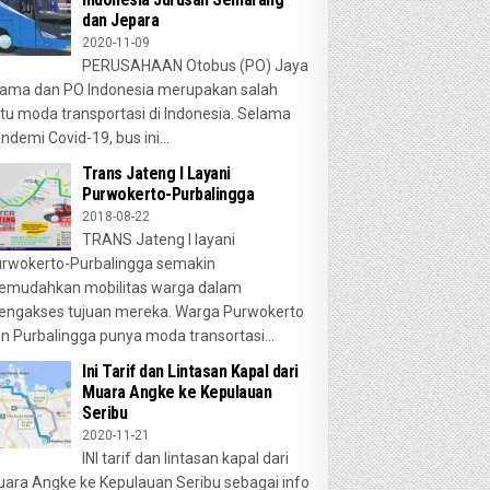
dan Jepara
2020-11-09
PERUSAHAAN Otobus (PO) Jaya
ama dan PO Indonesia merupakan salah
tu moda transportasi di Indonesia. Selama
ndemi Covid-19, bus ini...
Trans Jateng I Layani
Purwokerto-Purbalingga
2018-08-22
TRANS Jateng I layani
rwokerto-Purbalingga semakin
emudahkan mobilitas warga dalam
ngakses tujuan mereka. Warga Purwokerto
n Purbalingga punya moda transortasi...
Ini Tarif dan Lintasan Kapal dari
Muara Angke ke Kepulauan
Seribu
2020-11-21
INI tarif dan lintasan kapal dari
ara Angke ke Kepulauan Seribu sebagai info