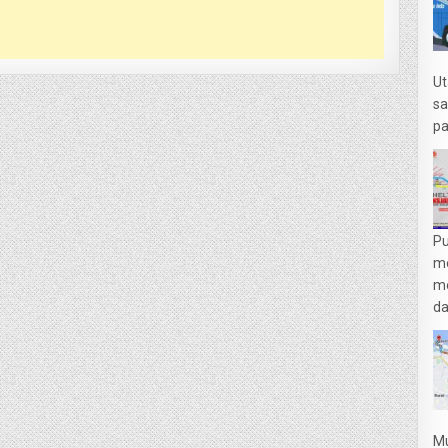
Ut
sa
pa
Pu
m
me
da
Mu