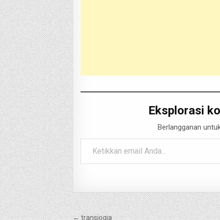
Eksplorasi ko
Berlangganan untuk
Ketikkan email Anda...
Navigasi
← transjogja