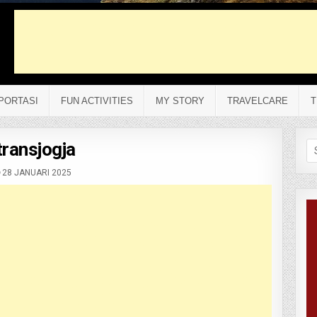
PORTASI
FUN ACTIVITIES
MY STORY
TRAVELCARE
T
transjogja
Se
fo
28 JANUARI 2025