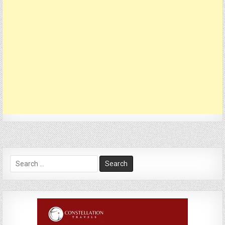
Search
for: