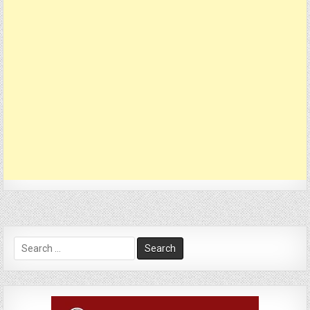
Search
for: