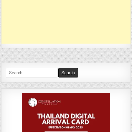
Search
for: