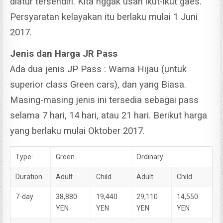
diatur tersendiri. Kita nggak usah ikut-ikut gaes.
Persyaratan kelayakan itu berlaku mulai 1 Juni
2017.
Jenis dan Harga JR Pass
Ada dua jenis JP Pass : Warna Hijau (untuk
superior class Green cars), dan yang Biasa.
Masing-masing jenis ini tersedia sebagai pass
selama 7 hari, 14 hari, atau 21 hari.
Berikut harga
yang berlaku mulai Oktober 2017.
Type:
Green
Ordinary
Duration
Adult
Child
Adult
Child
7-day
38,880
19,440
29,110
14,550
YEN
YEN
YEN
YEN