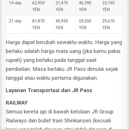
14-day
62,950
31,470
46,390
23,190
YEN
YEN
YEN
YEN
21-day
81,870
40,930
59,350
29,670
YEN
YEN
YEN
YEN
Harga dapat berubah sewaktu-waktu. Harga yang
berlaku adalah harga mata uang (jika kamu pakai
rupiah) yang berlaku pada tanggal saat
pembelian. Masa berlaku JR Pass dimulai sejak
tanggal atau waktu pertama digunakan.
Layanan Transportasi dari JR Pass
RAILWAY
Semua kereta api di bawah kelolaan JR Group
Railways dan bullet train Shinkansen (kecuali