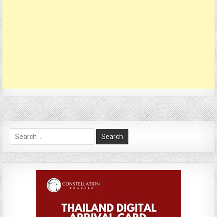
Search
for: