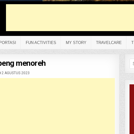
PORTASI
FUN ACTIVITIES
MY STORY
TRAVELCARE
T
peng menoreh
Se
fo
2 AGUSTUS 2023