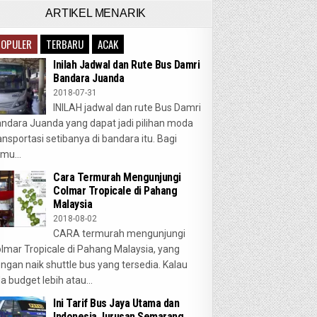
ARTIKEL MENARIK
POPULER
TERBARU
ACAK
Inilah Jadwal dan Rute Bus Damri
Bandara Juanda
2018-07-31
INILAH jadwal dan rute Bus Damri
ndara Juanda yang dapat jadi pilihan moda
ansportasi setibanya di bandara itu. Bagi
mu...
Cara Termurah Mengunjungi
Colmar Tropicale di Pahang
Malaysia
2018-08-02
CARA termurah mengunjungi
lmar Tropicale di Pahang Malaysia, yang
ngan naik shuttle bus yang tersedia. Kalau
a budget lebih atau...
Ini Tarif Bus Jaya Utama dan
Indonesia Jurusan Semarang