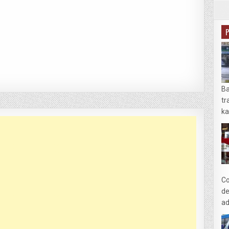
Ba
tr
ka
Co
de
ad