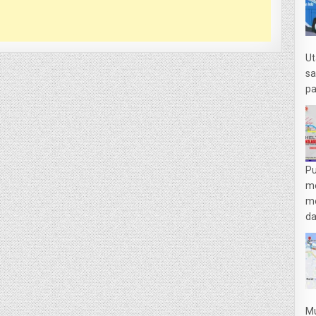
Ut
sa
pa
Pu
m
me
da
Mu