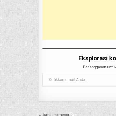
Eksplorasi ko
Berlangganan untuk
Ketikkan email Anda...
Navigasi
← tumpeng menoreh