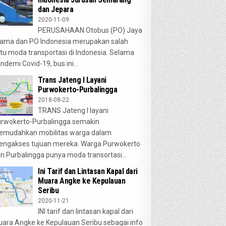
dan Jepara
2020-11-09
PERUSAHAAN Otobus (PO) Jaya
ama dan PO Indonesia merupakan salah
tu moda transportasi di Indonesia. Selama
ndemi Covid-19, bus ini...
Trans Jateng I Layani
Purwokerto-Purbalingga
2018-08-22
TRANS Jateng I layani
rwokerto-Purbalingga semakin
emudahkan mobilitas warga dalam
ngakses tujuan mereka. Warga Purwokerto
n Purbalingga punya moda transortasi...
Ini Tarif dan Lintasan Kapal dari
Muara Angke ke Kepulauan
Seribu
2020-11-21
INI tarif dan lintasan kapal dari
ara Angke ke Kepulauan Seribu sebagai info