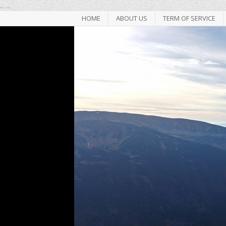
...
...
HOME
ABOUT US
TERM OF SERVICE