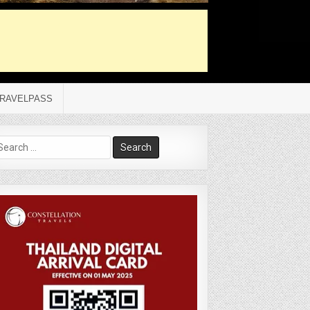
RAVELPASS
arch
r: