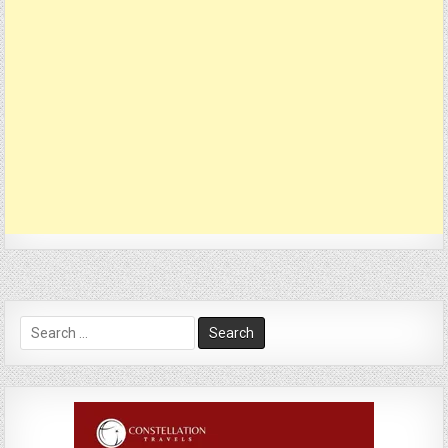
Search
for: