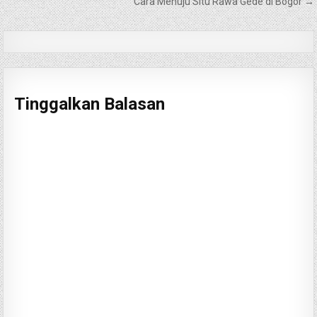
pos
Cara Menuju Situ Rawa Gede di Bogor →
Tinggalkan Balasan