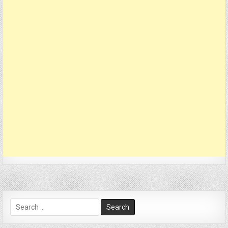
Search
for: