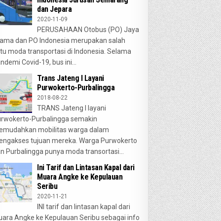
dan Jepara
2020-11-09
PERUSAHAAN Otobus (PO) Jaya
ama dan PO Indonesia merupakan salah
tu moda transportasi di Indonesia. Selama
ndemi Covid-19, bus ini...
Trans Jateng I Layani
Purwokerto-Purbalingga
2018-08-22
TRANS Jateng I layani
rwokerto-Purbalingga semakin
emudahkan mobilitas warga dalam
ngakses tujuan mereka. Warga Purwokerto
n Purbalingga punya moda transortasi...
Ini Tarif dan Lintasan Kapal dari
Muara Angke ke Kepulauan
Seribu
2020-11-21
INI tarif dan lintasan kapal dari
ara Angke ke Kepulauan Seribu sebagai info