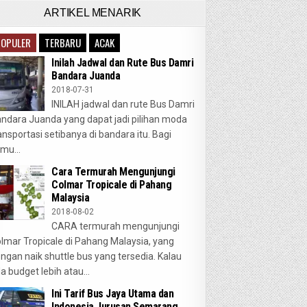
ARTIKEL MENARIK
POPULER
TERBARU
ACAK
Inilah Jadwal dan Rute Bus Damri
Bandara Juanda
2018-07-31
INILAH jadwal dan rute Bus Damri
ndara Juanda yang dapat jadi pilihan moda
ansportasi setibanya di bandara itu. Bagi
mu...
Cara Termurah Mengunjungi
Colmar Tropicale di Pahang
Malaysia
2018-08-02
CARA termurah mengunjungi
lmar Tropicale di Pahang Malaysia, yang
ngan naik shuttle bus yang tersedia. Kalau
a budget lebih atau...
Ini Tarif Bus Jaya Utama dan
Indonesia Jurusan Semarang