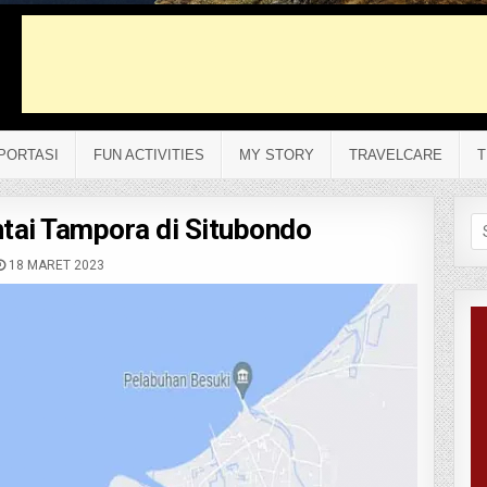
PORTASI
FUN ACTIVITIES
MY STORY
TRAVELCARE
T
tai Tampora di Situbondo
Se
fo
18 MARET 2023