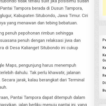
ubondo tidak terlalu sulit jika posisimu sudah
. Pantai Tampora berada di Dusun Tampora,
glugur, Kabupaten Situbondo, Jawa Timur.
Ciri
hnya yang menawan dan tebing bebatuan.
yang penuh pepohonan rimbun sehingga
suasana penuh dengan relaksasi jiwa dan
Pe
a di Desa Kalianget Situbondo ini cukup
Ke
Ke
G
ogle Maps, pengunjung harus menempuh
Ke
erlebih dahulu.
Tak perlu khawatir, jalanan
Re
 Secara jarak, kalau berangkat dari Terminal
Di
auh.
Bu
raan, Pantai Tampora dapat ditempuh dalam
syikan, jalan berliku menuju pantai ini, yang