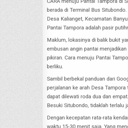
CARA menuju Pantai Tampora di Sit
berada di Terminal Bus Situbondo
Desa Kalianget, Kecamatan Banyu
Pantai Tampora adalah pasir puti
Maklum, lokasinya di balik bukit 
embusan angin pantai menjadikan 
pikiran.
Cara menuju Pantai Tampor
berliku.
Sambil berbekal panduan dari Go
perjalanan ke arah Desa Tampora t
dapat dilewati roda dua dan empat.
Besuki Situbondo, tidaklah terlalu j
Dengan kecepatan rata-rata kenda
waktu 15-30 menit saja.
Yang menga