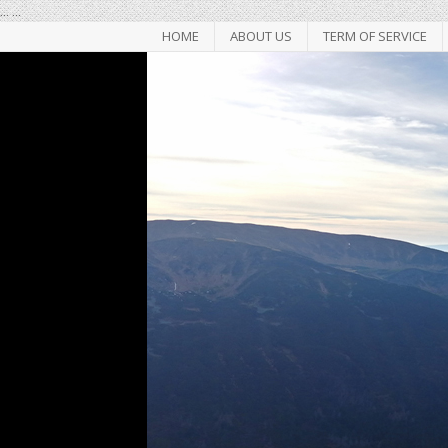
...
...
HOME
ABOUT US
TERM OF SERVICE