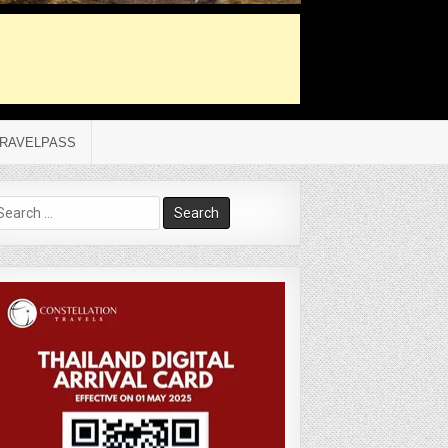
RAVELPASS
arch
r: