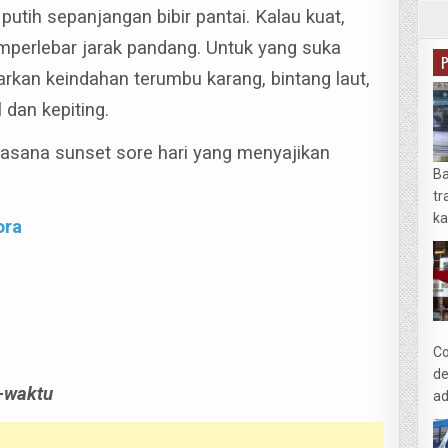
 putih sepanjangan bibir pantai.
Kalau kuat,
mperlebar jarak pandang.
Untuk yang suka
rkan keindahan terumbu karang, bintang laut,
l dan kepiting.
suasana sunset sore hari yang menyajikan
Ba
tr
ka
ora
Co
de
-waktu
ad