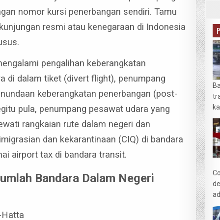
ngan nomor kursi penerbangan sendiri. Tamu
unjungan resmi atau kenegaraan di Indonesia
usus.
engalami pengalihan keberangkatan
 di dalam tiket (divert flight), penumpang
Ba
nundaan keberangkatan penerbangan (post-
tr
ka
gitu pula, penumpang pesawat udara yang
ewati rangkaian rute dalam negeri dan
migrasian dan kekarantinaan (CIQ) di bandara
i airport tax di bandara transit.
Co
Sejumlah Bandara Dalam Negeri
de
ad
-Hatta