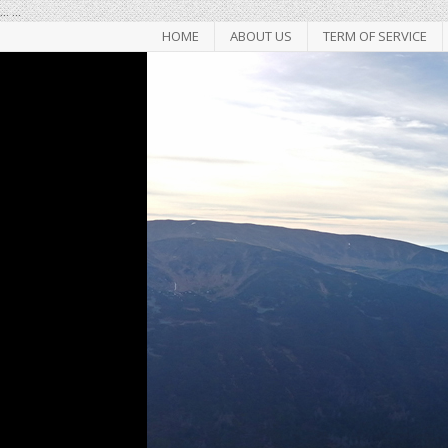
...
...
HOME
ABOUT US
TERM OF SERVICE