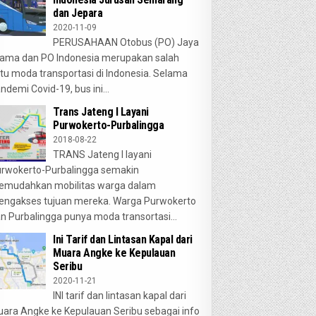
dan Jepara
2020-11-09
PERUSAHAAN Otobus (PO) Jaya
ama dan PO Indonesia merupakan salah
tu moda transportasi di Indonesia. Selama
ndemi Covid-19, bus ini...
Trans Jateng I Layani
Purwokerto-Purbalingga
2018-08-22
TRANS Jateng I layani
rwokerto-Purbalingga semakin
emudahkan mobilitas warga dalam
ngakses tujuan mereka. Warga Purwokerto
n Purbalingga punya moda transortasi...
Ini Tarif dan Lintasan Kapal dari
Muara Angke ke Kepulauan
Seribu
2020-11-21
INI tarif dan lintasan kapal dari
ara Angke ke Kepulauan Seribu sebagai info