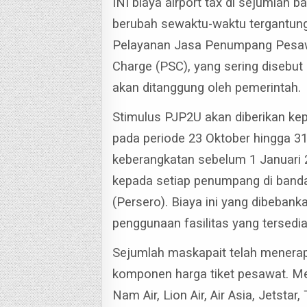
INI biaya airport tax di sejumlah 
berubah sewaktu-waktu tergantung 
Pelayanan Jasa Penumpang Pesaw
Charge (PSC), yang sering disebut 
akan ditanggung oleh pemerintah.
Stimulus PJP2U akan diberikan ke
pada periode 23 Oktober hingga 3
keberangkatan sebelum 1 Januari
kepada setiap penumpang di band
(Persero). Biaya ini yang dibeban
penggunaan fasilitas yang tersedia 
Sejumlah maskapait telah menera
komponen harga tiket pesawat. Mer
Nam Air, Lion Air, Air Asia, Jetstar, 