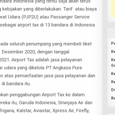
bandara Indonesia yang tentu saja akan terus
kebijakan yang diberlakukan. Tarif atau biaya
at Udara (PJP2U) atau Passanger Service
sebagai airport tax di 13 bandara di Indonesia
pada seluruh penumpang yang membeli tiket
Pe
1 Desember 2020, dengan tanggal
Ke
 2021.
Airport Tax adalah jasa pelayanan
Ke
G
ar udara
yang dikelola PT Angkasa Pura
Ke
kan atas pemanfaatan jasa-jasa pelayanan dan
Re
di bandara itu.
Di
pkan penggabungan Airport Tax ke dalam
Bu
eka itu, Garuda Indonesia, Sriwijaya Air dan
Trigana, Kalstar, Aviastar, Xpress Air, Firefly,