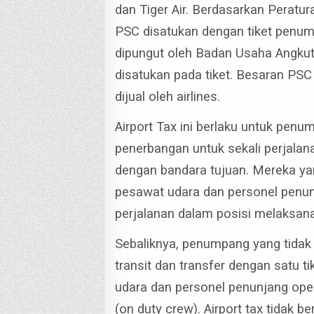
dan Tiger Air.
Berdasarkan Peratur
PSC disatukan dengan tiket penum
dipungut oleh Badan Usaha Angk
disatukan pada tiket. Besaran PS
dijual oleh airlines.
Airport Tax ini berlaku untuk pe
penerbangan untuk sekali perjalan
dengan bandara tujuan.
Mereka ya
pesawat udara dan personel penun
perjalanan dalam posisi melaksanak
Sebaliknya, penumpang yang tidak d
transit dan transfer dengan satu 
udara dan personel penunjang op
(on duty crew).
Airport tax tidak b