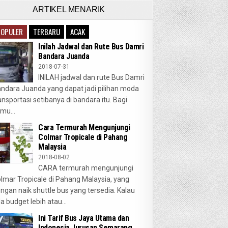
ARTIKEL MENARIK
POPULER
TERBARU
ACAK
Inilah Jadwal dan Rute Bus Damri
Bandara Juanda
2018-07-31
INILAH jadwal dan rute Bus Damri
ndara Juanda yang dapat jadi pilihan moda
ansportasi setibanya di bandara itu. Bagi
mu...
Cara Termurah Mengunjungi
Colmar Tropicale di Pahang
Malaysia
2018-08-02
CARA termurah mengunjungi
lmar Tropicale di Pahang Malaysia, yang
ngan naik shuttle bus yang tersedia. Kalau
a budget lebih atau...
Ini Tarif Bus Jaya Utama dan
Indonesia Jurusan Semarang