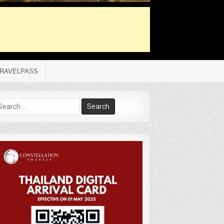
RAVELPASS
arch
r: