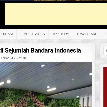
PORTASI
FUN ACTIVITIES
MY STORY
TRAVELCARE
T
 di Sejumlah Bandara Indonesia
Se
fo
2 NOVEMBER 2020