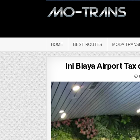
HOME
BEST ROUTES
MODA TRANS
Ini Biaya Airport Tax
1