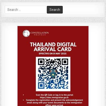
Search
for: