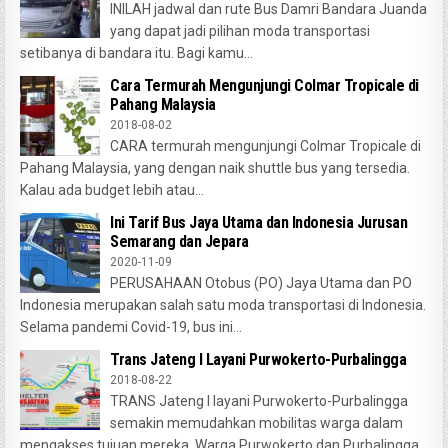
INILAH jadwal dan rute Bus Damri Bandara Juanda
yang dapat jadi pilihan moda transportasi
setibanya di bandara itu. Bagi kamu...
Cara Termurah Mengunjungi Colmar Tropicale di
Pahang Malaysia
2018-08-02
CARA termurah mengunjungi Colmar Tropicale di
Pahang Malaysia, yang dengan naik shuttle bus yang tersedia.
Kalau ada budget lebih atau...
Ini Tarif Bus Jaya Utama dan Indonesia Jurusan
Semarang dan Jepara
2020-11-09
PERUSAHAAN Otobus (PO) Jaya Utama dan PO
Indonesia merupakan salah satu moda transportasi di Indonesia.
Selama pandemi Covid-19, bus ini...
Trans Jateng I Layani Purwokerto-Purbalingga
2018-08-22
TRANS Jateng I layani Purwokerto-Purbalingga
semakin memudahkan mobilitas warga dalam
mengakses tujuan mereka. Warga Purwokerto dan Purbalingga