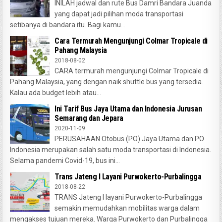
INILAH jadwal dan rute Bus Damri Bandara Juanda
yang dapat jadi pilihan moda transportasi
setibanya di bandara itu. Bagi kamu...
Cara Termurah Mengunjungi Colmar Tropicale di
Pahang Malaysia
2018-08-02
CARA termurah mengunjungi Colmar Tropicale di
Pahang Malaysia, yang dengan naik shuttle bus yang tersedia.
Kalau ada budget lebih atau...
Ini Tarif Bus Jaya Utama dan Indonesia Jurusan
Semarang dan Jepara
2020-11-09
PERUSAHAAN Otobus (PO) Jaya Utama dan PO
Indonesia merupakan salah satu moda transportasi di Indonesia.
Selama pandemi Covid-19, bus ini...
Trans Jateng I Layani Purwokerto-Purbalingga
2018-08-22
TRANS Jateng I layani Purwokerto-Purbalingga
semakin memudahkan mobilitas warga dalam
mengakses tujuan mereka. Warga Purwokerto dan Purbalingga