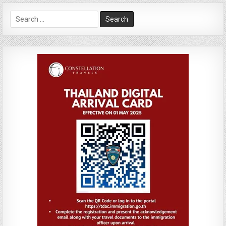
Search
for: