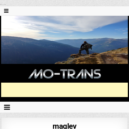
...
...
maglev