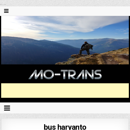
...
...
bus haryanto