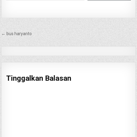
Navigasi
← bus haryanto
pos
Tinggalkan Balasan