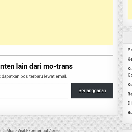
Pe
Ke
nten lain dari mo-trans
Ke
G
 dapatkan pos terbaru lewat email.
Ke
Berlangganan
Re
Di
Bu
s: 5 Must-Visit Experiential Zones