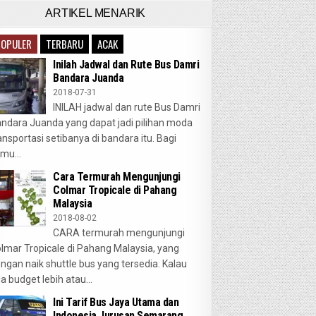
ARTIKEL MENARIK
POPULER
TERBARU
ACAK
Inilah Jadwal dan Rute Bus Damri
Bandara Juanda
2018-07-31
INILAH jadwal dan rute Bus Damri
ndara Juanda yang dapat jadi pilihan moda
ansportasi setibanya di bandara itu. Bagi
mu...
Cara Termurah Mengunjungi
Colmar Tropicale di Pahang
Malaysia
2018-08-02
CARA termurah mengunjungi
lmar Tropicale di Pahang Malaysia, yang
ngan naik shuttle bus yang tersedia. Kalau
a budget lebih atau...
Ini Tarif Bus Jaya Utama dan
Indonesia Jurusan Semarang