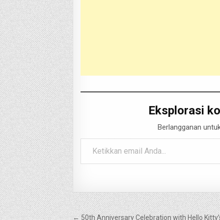
Eksplorasi ko
Berlangganan untuk
Ketikkan email Anda...
Navigasi
← 50th Anniversary Celebration with Hello Kitty’