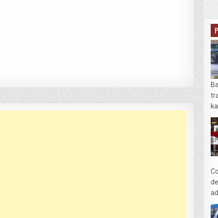
Ba
tr
ka
Co
de
ad