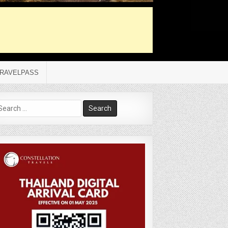
RAVELPASS
arch
r: