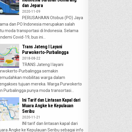
dan Jepara
2020-11-09
PERUSAHAAN Otobus (PO) Jaya
ama dan PO Indonesia merupakan salah
tu moda transportasi di Indonesia. Selama
ndemi Covid-19, bus ini...
Trans Jateng I Layani
Purwokerto-Purbalingga
2018-08-22
TRANS Jateng I layani
rwokerto-Purbalingga semakin
emudahkan mobilitas warga dalam
ngakses tujuan mereka. Warga Purwokerto
n Purbalingga punya moda transortasi...
Ini Tarif dan Lintasan Kapal dari
Muara Angke ke Kepulauan
Seribu
2020-11-21
INI tarif dan lintasan kapal dari
ara Angke ke Kepulauan Seribu sebagai info