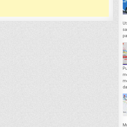
Ut
sa
pa
Pu
m
me
da
Mu