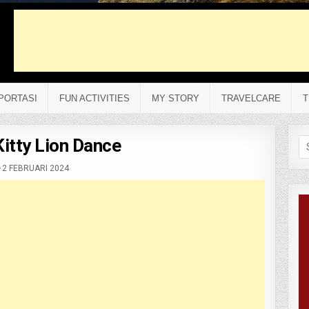
PORTASI
FUN ACTIVITIES
MY STORY
TRAVELCARE
T
Kitty Lion Dance
Se
fo
2 FEBRUARI 2024