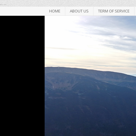
...
...
HOME
ABOUT US
TERM OF SERVICE