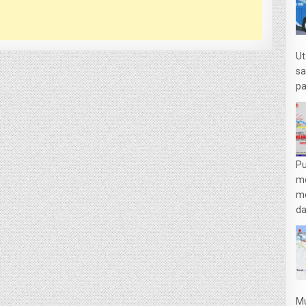
Ut
sa
pa
Pu
m
me
da
Mu