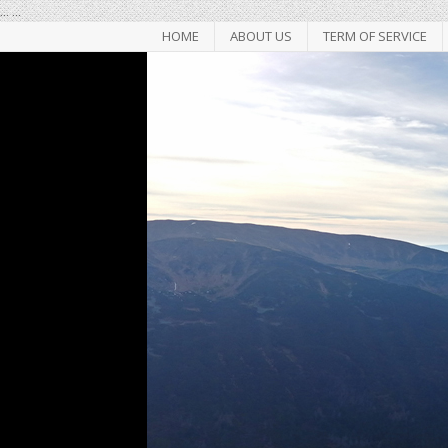
...
...
HOME
ABOUT US
TERM OF SERVICE