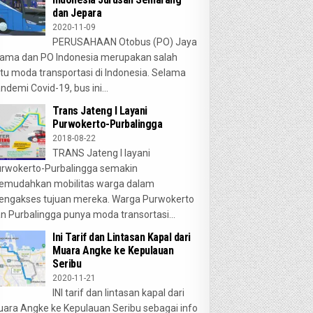
dan Jepara
2020-11-09
PERUSAHAAN Otobus (PO) Jaya
ama dan PO Indonesia merupakan salah
tu moda transportasi di Indonesia. Selama
ndemi Covid-19, bus ini...
Trans Jateng I Layani
Purwokerto-Purbalingga
2018-08-22
TRANS Jateng I layani
rwokerto-Purbalingga semakin
emudahkan mobilitas warga dalam
ngakses tujuan mereka. Warga Purwokerto
n Purbalingga punya moda transortasi...
Ini Tarif dan Lintasan Kapal dari
Muara Angke ke Kepulauan
Seribu
2020-11-21
INI tarif dan lintasan kapal dari
ara Angke ke Kepulauan Seribu sebagai info