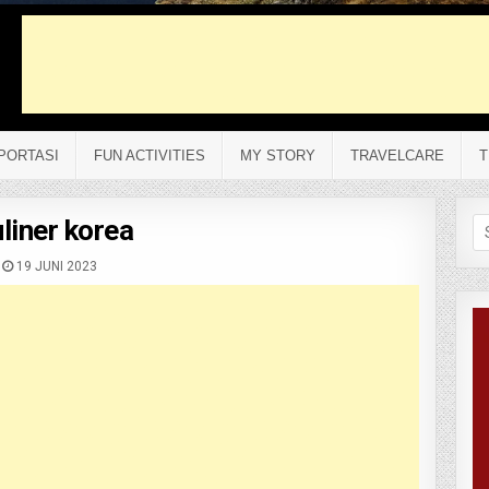
PORTASI
FUN ACTIVITIES
MY STORY
TRAVELCARE
T
uliner korea
Se
fo
19 JUNI 2023