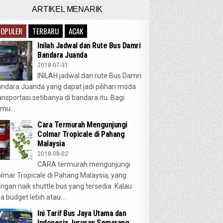
ARTIKEL MENARIK
POPULER
TERBARU
ACAK
Inilah Jadwal dan Rute Bus Damri
Bandara Juanda
2018-07-31
INILAH jadwal dan rute Bus Damri
ndara Juanda yang dapat jadi pilihan moda
ansportasi setibanya di bandara itu. Bagi
mu...
Cara Termurah Mengunjungi
Colmar Tropicale di Pahang
Malaysia
2018-08-02
CARA termurah mengunjungi
lmar Tropicale di Pahang Malaysia, yang
ngan naik shuttle bus yang tersedia. Kalau
a budget lebih atau...
Ini Tarif Bus Jaya Utama dan
Indonesia Jurusan Semarang