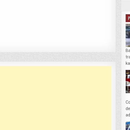
Ba
tr
ka
Co
de
ad