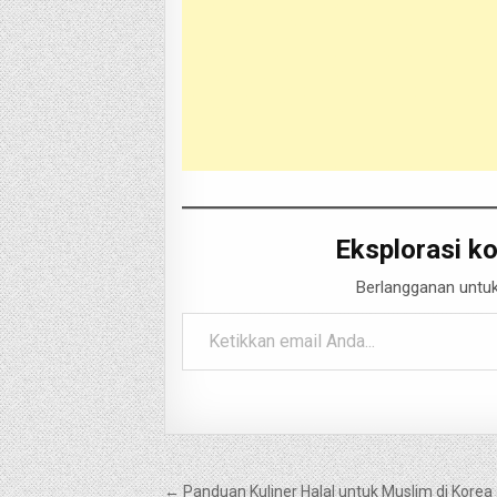
Eksplorasi ko
Berlangganan untuk
Ketikkan email Anda...
Navigasi
← Panduan Kuliner Halal untuk Muslim di Korea