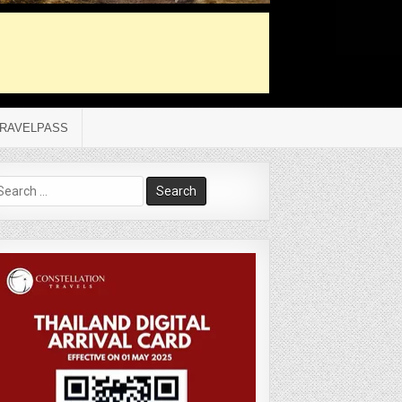
RAVELPASS
arch
r: