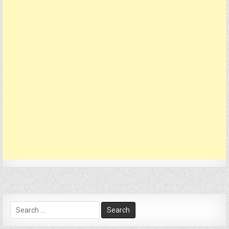
Search
for: