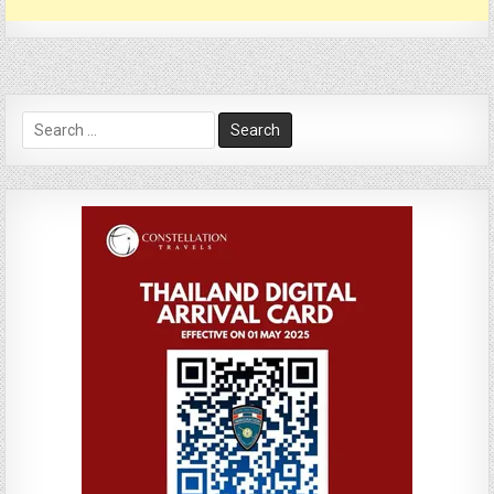
Search
for: