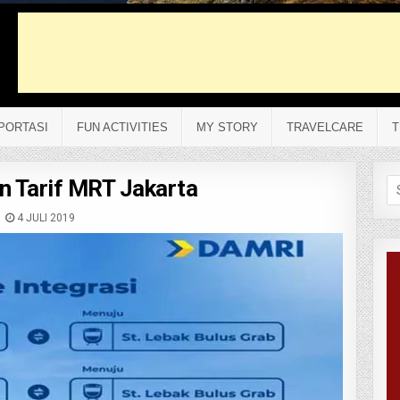
PORTASI
FUN ACTIVITIES
MY STORY
TRAVELCARE
T
an Tarif MRT Jakarta
Se
fo
4 JULI 2019