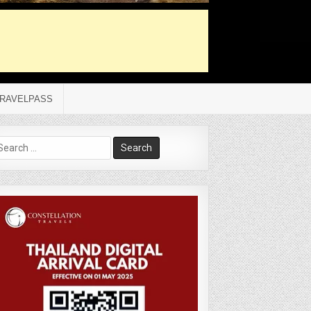
RAVELPASS
arch
r: