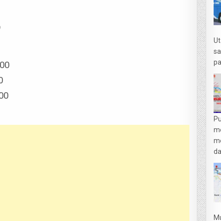
0
Ut
sa
pa
000
0
000
Pu
m
me
da
Mu