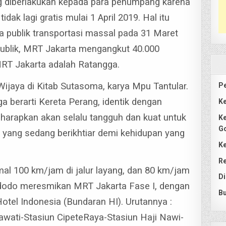
ng diberlakukan kepada para penumpang karena
dak lagi gratis mulai 1 April 2019. Hal itu
a publik transportasi massal pada 31 Maret
publik, MRT Jakarta mengangkut 40.000
T Jakarta adalah Ratangga.
 Wijaya di Kitab Sutasoma, karya Mpu Tantular.
Pe
 berarti Kereta Perang, identik dengan
Ke
harapkan akan selalu tangguh dan kuat untuk
Ke
G
 yang sedang berikhtiar demi kehidupan yang
Ke
Re
l 100 km/jam di jalur layang, dan 80 km/jam
Di
dodo meresmikan MRT Jakarta Fase I, dengan
Bu
Hotel Indonesia (Bundaran HI).
Urutannya :
awati-Stasiun CipeteRaya-Stasiun Haji Nawi-