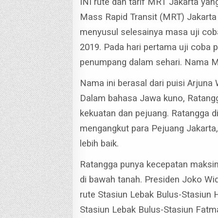
INI rute dan tarif MRT Jakarta ya
Mass Rapid Transit (MRT) Jakarta ti
menyusul selesainya masa uji cob
2019.
Pada hari pertama uji coba 
penumpang dalam sehari. Nama MR
Nama ini berasal dari puisi Arjuna
Dalam bahasa Jawa kuno, Ratangga
kekuatan dan pejuang.
Ratangga di
mengangkut para Pejuang Jakarta,
lebih baik.
Ratangga punya kecepatan maksima
di bawah tanah.
Presiden Joko Wi
rute Stasiun Lebak Bulus-Stasiun 
Stasiun Lebak Bulus-Stasiun Fatm