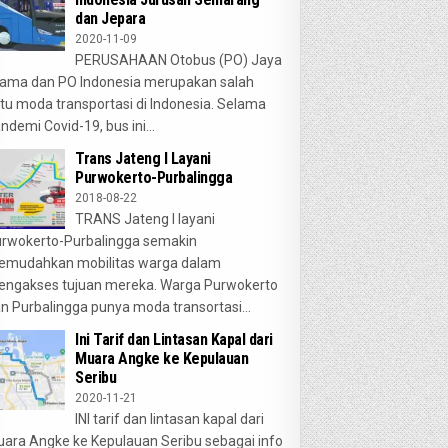
dan Jepara
2020-11-09
PERUSAHAAN Otobus (PO) Jaya
ama dan PO Indonesia merupakan salah
tu moda transportasi di Indonesia. Selama
ndemi Covid-19, bus ini...
Trans Jateng I Layani
Purwokerto-Purbalingga
2018-08-22
TRANS Jateng I layani
rwokerto-Purbalingga semakin
emudahkan mobilitas warga dalam
ngakses tujuan mereka. Warga Purwokerto
n Purbalingga punya moda transortasi...
Ini Tarif dan Lintasan Kapal dari
Muara Angke ke Kepulauan
Seribu
2020-11-21
INI tarif dan lintasan kapal dari
ara Angke ke Kepulauan Seribu sebagai info