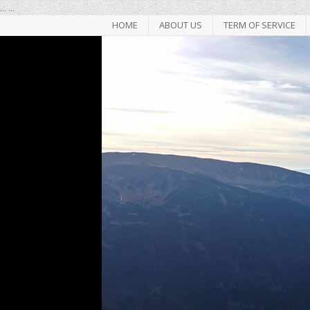
...
...
HOME
ABOUT US
TERM OF SERVICE