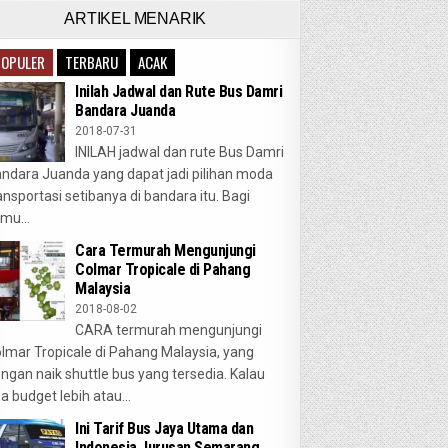
ARTIKEL MENARIK
POPULER
TERBARU
ACAK
Inilah Jadwal dan Rute Bus Damri
Bandara Juanda
2018-07-31
INILAH jadwal dan rute Bus Damri
ndara Juanda yang dapat jadi pilihan moda
ansportasi setibanya di bandara itu. Bagi
mu...
Cara Termurah Mengunjungi
Colmar Tropicale di Pahang
Malaysia
2018-08-02
CARA termurah mengunjungi
lmar Tropicale di Pahang Malaysia, yang
ngan naik shuttle bus yang tersedia. Kalau
a budget lebih atau...
Ini Tarif Bus Jaya Utama dan
Indonesia Jurusan Semarang