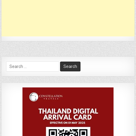
Search
for: