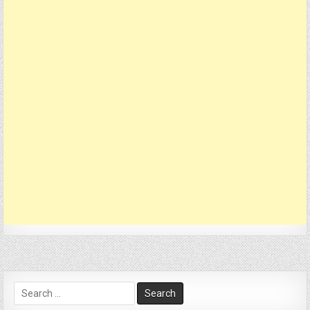
Search
for: