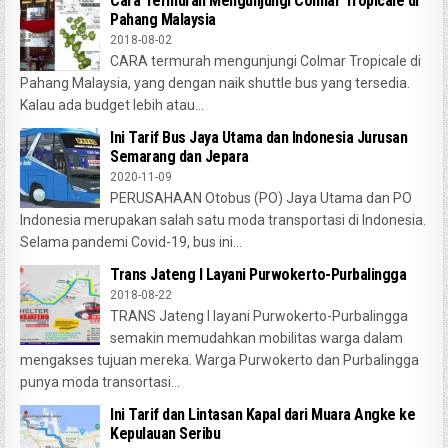
Cara Termurah Mengunjungi Colmar Tropicale di
Pahang Malaysia
2018-08-02
CARA termurah mengunjungi Colmar Tropicale di
Pahang Malaysia, yang dengan naik shuttle bus yang tersedia.
Kalau ada budget lebih atau...
Ini Tarif Bus Jaya Utama dan Indonesia Jurusan
Semarang dan Jepara
2020-11-09
PERUSAHAAN Otobus (PO) Jaya Utama dan PO
Indonesia merupakan salah satu moda transportasi di Indonesia.
Selama pandemi Covid-19, bus ini...
Trans Jateng I Layani Purwokerto-Purbalingga
2018-08-22
TRANS Jateng I layani Purwokerto-Purbalingga
semakin memudahkan mobilitas warga dalam
mengakses tujuan mereka. Warga Purwokerto dan Purbalingga
punya moda transortasi...
Ini Tarif dan Lintasan Kapal dari Muara Angke ke
Kepulauan Seribu