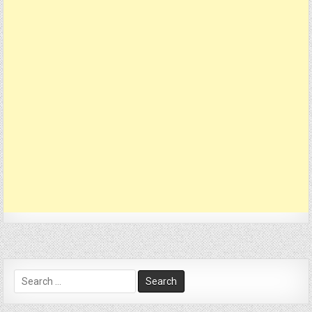
Search
for: