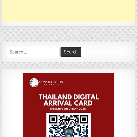
Search
for: