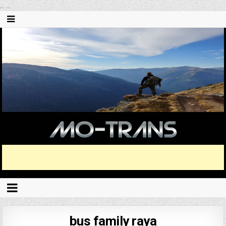
...
...
bus family raya