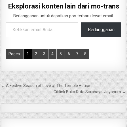
Eksplorasi konten lain dari mo-trans
Berlangganan untuk dapatkan pos terbaru lewat email.
Ketikkan email Anda...
Berlangganan
Pages:
1
2
3
4
5
6
7
8
Navigasi
← A Festive Season of Love at The Temple House
pos
Citilink Buka Rute Surabaya-Jayapura →