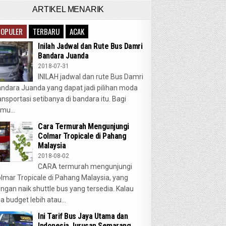
ARTIKEL MENARIK
POPULER
TERBARU
ACAK
Inilah Jadwal dan Rute Bus Damri
Bandara Juanda
2018-07-31
INILAH jadwal dan rute Bus Damri
ndara Juanda yang dapat jadi pilihan moda
ansportasi setibanya di bandara itu. Bagi
mu...
Cara Termurah Mengunjungi
Colmar Tropicale di Pahang
Malaysia
2018-08-02
CARA termurah mengunjungi
lmar Tropicale di Pahang Malaysia, yang
ngan naik shuttle bus yang tersedia. Kalau
a budget lebih atau...
Ini Tarif Bus Jaya Utama dan
Indonesia Jurusan Semarang