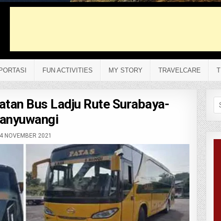
PORTASI
FUN ACTIVITIES
MY STORY
TRAVELCARE
T
atan Bus Ladju Rute Surabaya-
Se
fo
anyuwangi
4 NOVEMBER 2021