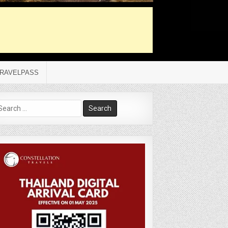
RAVELPASS
arch
r: