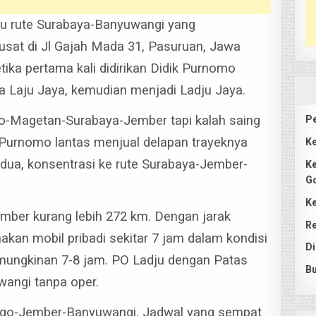
ju rute Surabaya-Banyuwangi yang
usat di Jl Gajah Mada 31, Pasuruan, Jawa
tika pertama kali didirikan Didik Purnomo
 Laju Jaya, kemudian menjadi Ladju Jaya.
o-Magetan-Surabaya-Jember tapi kalah saing
Pe
 Purnomo lantas menjual delapan trayeknya
Ke
edua, konsentrasi ke rute Surabaya-Jember-
Ke
G
Ke
mber kurang lebih 272 km. Dengan jarak
Re
kan mobil pribadi sekitar 7 jam dalam kondisi
Di
emungkinan 7-8 jam.
PO Ladju dengan Patas
Bu
wangi tanpa oper.
nggo-Jember-Banyuwangi.
Jadwal yang sempat