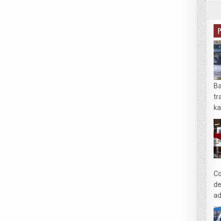
Ba
tr
ka
Co
de
ad