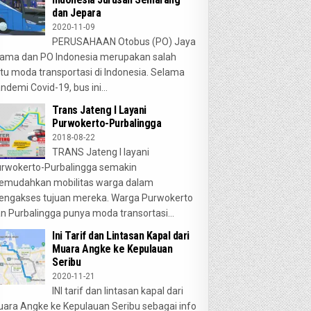
dan Jepara
2020-11-09
PERUSAHAAN Otobus (PO) Jaya
ama dan PO Indonesia merupakan salah
tu moda transportasi di Indonesia. Selama
ndemi Covid-19, bus ini...
Trans Jateng I Layani
Purwokerto-Purbalingga
2018-08-22
TRANS Jateng I layani
rwokerto-Purbalingga semakin
emudahkan mobilitas warga dalam
ngakses tujuan mereka. Warga Purwokerto
n Purbalingga punya moda transortasi...
Ini Tarif dan Lintasan Kapal dari
Muara Angke ke Kepulauan
Seribu
2020-11-21
INI tarif dan lintasan kapal dari
ara Angke ke Kepulauan Seribu sebagai info