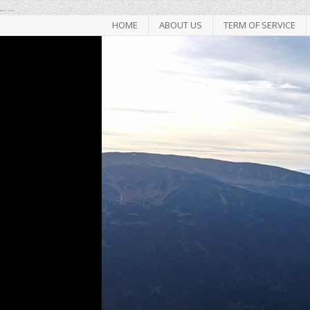
...
...
HOME
ABOUT US
TERM OF SERVICE