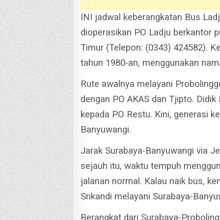
INI jadwal keberangkatan Bus Lad
dioperasikan PO Ladju berkantor p
Timur (Telepon: (0343) 424582).
Ke
tahun 1980-an, menggunakan nama
Rute awalnya melayani Probolingg
dengan PO AKAS dan Tjipto.
Didik
kepada PO Restu. Kini, generasi k
Banyuwangi.
Jarak Surabaya-Banyuwangi via Je
sejauh itu, waktu tempuh mengguna
jalanan normal.
Kalau naik bus, k
Srikandi melayani Surabaya-Banyu
Berangkat dari Surabaya-Proboli