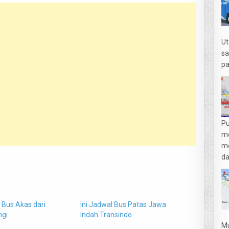
Ut
sa
pa
Pu
m
me
da
 Bus Akas dari
Ini Jadwal Bus Patas Jawa
gi
Indah Transindo
Mu