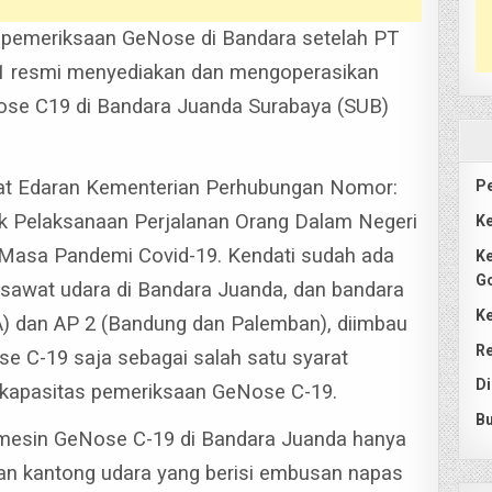
pemeriksaan GeNose di Bandara setelah PT
 1 resmi menyediakan dan mengoperasikan
Nose C19 di Bandara Juanda Surabaya (SUB)
rat Edaran Kementerian Perhubungan Nomor:
Pe
k Pelaksanaan Perjalanan Orang Dalam Negeri
Ke
 Masa Pandemi Covid-19.
Kendati sudah ada
Ke
G
awat udara di Bandara Juanda, dan bandara
Ke
IA) dan AP 2 (Bandung dan Palemban), diimbau
Re
e C-19 saja sebagai salah satu syarat
Di
 kapasitas pemeriksaan GeNose C-19.
Bu
 mesin GeNose C-19 di Bandara Juanda hanya
an kantong udara yang berisi embusan napas