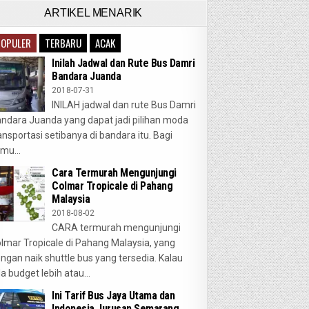
ARTIKEL MENARIK
POPULER
TERBARU
ACAK
Inilah Jadwal dan Rute Bus Damri
Bandara Juanda
2018-07-31
INILAH jadwal dan rute Bus Damri
ndara Juanda yang dapat jadi pilihan moda
ansportasi setibanya di bandara itu. Bagi
mu...
Cara Termurah Mengunjungi
Colmar Tropicale di Pahang
Malaysia
2018-08-02
CARA termurah mengunjungi
lmar Tropicale di Pahang Malaysia, yang
ngan naik shuttle bus yang tersedia. Kalau
a budget lebih atau...
Ini Tarif Bus Jaya Utama dan
Indonesia Jurusan Semarang