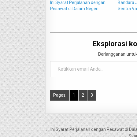
Ini Syarat Perjalanan dengan
Bandara 
Pesawat di Dalam Negeri
Sentra Va
Eksplorasi ko
Berlangganan untuk
Ketikkan email Anda...
Pages:
1
2
3
Navigasi
← Ini Syarat Perjalanan dengan Pesawat di Dal
Sya