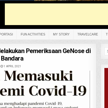
PORTASI
FUN ACTIVITIES
MY STORY
TRAVELCARE
T
elakukan Pemeriksaan GeNose di
Se
fo
Bandara
1 APRIL 2021