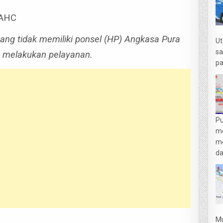
i AHC
ang tidak memiliki ponsel (HP) Angkasa Pura
Ut
sa
k melakukan pelayanan.
pa
Pu
m
me
da
Mu