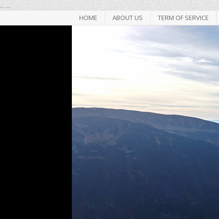
...
...
HOME
ABOUT US
TERM OF SERVICE