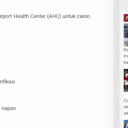
irport Health Center (AHC) untuk calon
Ba
tr
ka
ifikasi
Co
de
g napas
ad