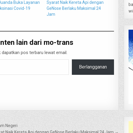
Juanda Buka Layanan
Syarat Naik Kereta Api dengan
ba
ksinasi Covid-19
GeNose Berlaku Maksimal 24
wi
Jam
nten lain dari mo-trans
 dapatkan pos terbaru lewat email.
Berlangganan
am Negeri
rat Naik Kereta Api dengan GeNose Berlaku Maksimal 24 Jam →