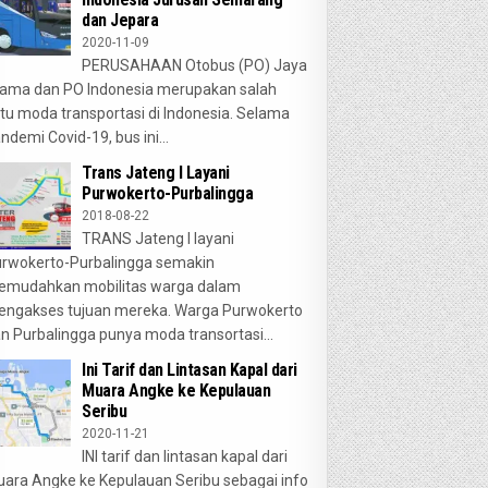
dan Jepara
2020-11-09
PERUSAHAAN Otobus (PO) Jaya
ama dan PO Indonesia merupakan salah
tu moda transportasi di Indonesia. Selama
ndemi Covid-19, bus ini...
Trans Jateng I Layani
Purwokerto-Purbalingga
2018-08-22
TRANS Jateng I layani
rwokerto-Purbalingga semakin
emudahkan mobilitas warga dalam
ngakses tujuan mereka. Warga Purwokerto
n Purbalingga punya moda transortasi...
Ini Tarif dan Lintasan Kapal dari
Muara Angke ke Kepulauan
Seribu
2020-11-21
INI tarif dan lintasan kapal dari
ara Angke ke Kepulauan Seribu sebagai info