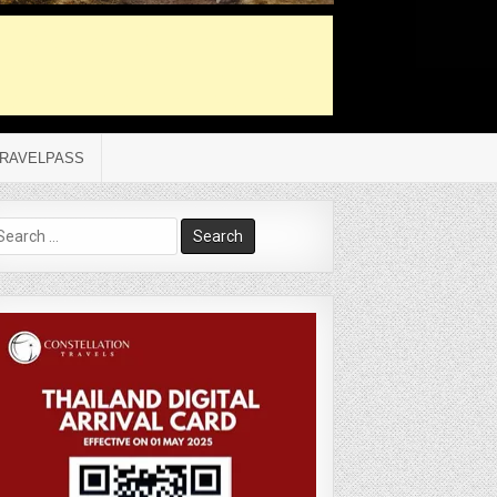
RAVELPASS
arch
r: