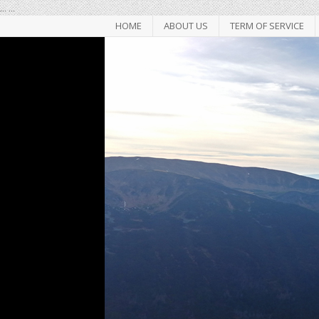
...
...
HOME
ABOUT US
TERM OF SERVICE