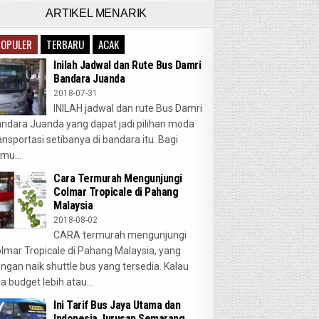
ARTIKEL MENARIK
POPULER
TERBARU
ACAK
Inilah Jadwal dan Rute Bus Damri
Bandara Juanda
2018-07-31
INILAH jadwal dan rute Bus Damri
ndara Juanda yang dapat jadi pilihan moda
ansportasi setibanya di bandara itu. Bagi
mu...
Cara Termurah Mengunjungi
Colmar Tropicale di Pahang
Malaysia
2018-08-02
CARA termurah mengunjungi
lmar Tropicale di Pahang Malaysia, yang
ngan naik shuttle bus yang tersedia. Kalau
a budget lebih atau...
Ini Tarif Bus Jaya Utama dan
Indonesia Jurusan Semarang