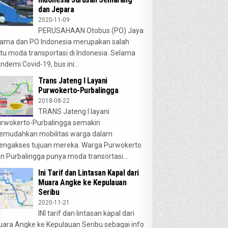
dan Jepara
2020-11-09
PERUSAHAAN Otobus (PO) Jaya
ama dan PO Indonesia merupakan salah
tu moda transportasi di Indonesia. Selama
ndemi Covid-19, bus ini...
Trans Jateng I Layani
Purwokerto-Purbalingga
2018-08-22
TRANS Jateng I layani
rwokerto-Purbalingga semakin
emudahkan mobilitas warga dalam
ngakses tujuan mereka. Warga Purwokerto
n Purbalingga punya moda transortasi...
Ini Tarif dan Lintasan Kapal dari
Muara Angke ke Kepulauan
Seribu
2020-11-21
INI tarif dan lintasan kapal dari
ara Angke ke Kepulauan Seribu sebagai info