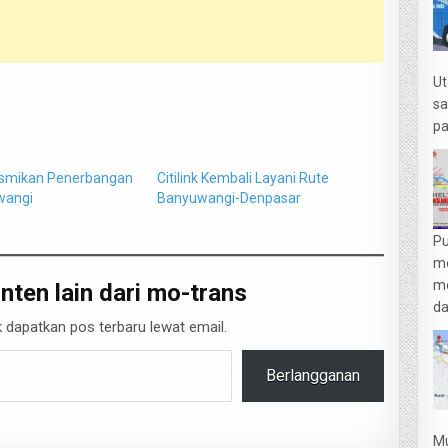
Ut
sa
pa
Resmikan Penerbangan
Citilink Kembali Layani Rute
angi‎
Banyuwangi-Denpasar
Pu
m
me
nten lain dari mo-trans
da
 dapatkan pos terbaru lewat email.
Berlangganan
Mu