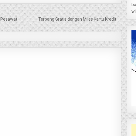
ba
wi
n Pesawat
Terbang Gratis dengan Miles Kartu Kredit →