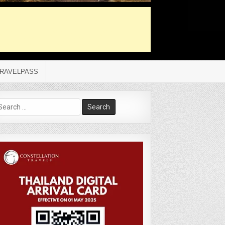
RAVELPASS
arch
r: