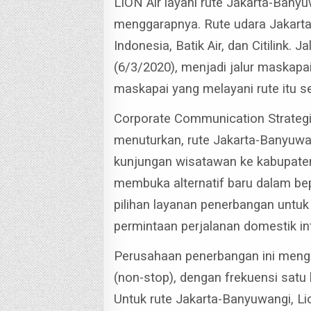
LION Air layani rute Jakarta-Bany
menggarapnya. Rute udara Jakarta
Indonesia, Batik Air, dan Citilink. 
(6/3/2020), menjadi jalur maskapai
maskapai yang melayani rute itu se
Corporate Communication Strategi
menuturkan, rute Jakarta-Banyuw
kunjungan wisatawan ke kabupaten 
membuka alternatif baru dalam b
pilihan layanan penerbangan unt
permintaan perjalanan domestik int
Perusahaan penerbangan ini meng
(non-stop), dengan frekuensi satu k
Untuk rute Jakarta-Banyuwangi, Lio