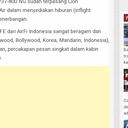
g 737-800 NG sudah terpasang Lion
 Air dalam menyediakan hiburan (inflight
penerbangan.
FE dari AirFi Indonesia sangat beragam dan
llywood, Bollywood, Korea, Mandarin, Indonesia),
nan, percakapan pesan singkat dalam kabin
Ba
tr
)
ka
Co
de
ad