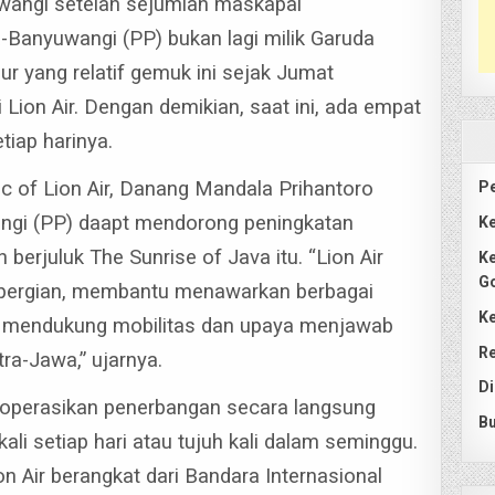
uwangi setelah sejumlah maskapai
-Banyuwangi (PP) bukan lagi milik Garuda
Jalur yang relatif gemuk ini sejak Jumat
 Lion Air. Dengan demikian, saat ini, ada empat
tiap harinya.
c of Lion Air, Danang Mandala Prihantoro
Pe
angi (PP) daapt mendorong peningkatan
Ke
berjuluk The Sunrise of Java itu.
“Lion Air
Ke
G
epergian, membantu menawarkan berbagai
Ke
uk mendukung mobilitas dan upaya menjawab
Re
ra-Jawa,” ujarnya.
Di
operasikan penerbangan secara langsung
Bu
ali setiap hari atau tujuh kali dalam seminggu.
n Air berangkat dari Bandara Internasional