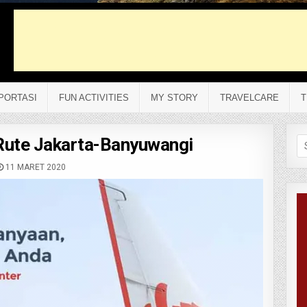
PORTASI
FUN ACTIVITIES
MY STORY
TRAVELCARE
T
 Rute Jakarta-Banyuwangi
Se
fo
11 MARET 2020