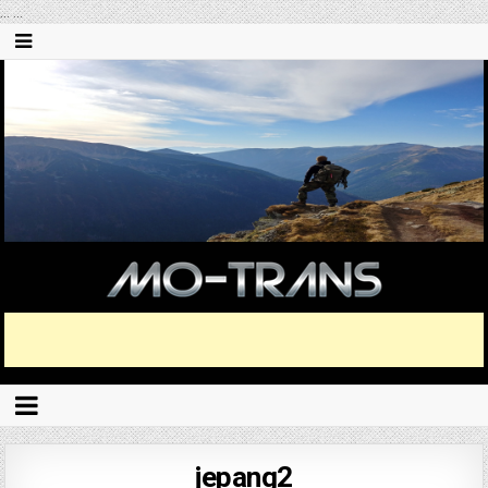
...
...
jepang2