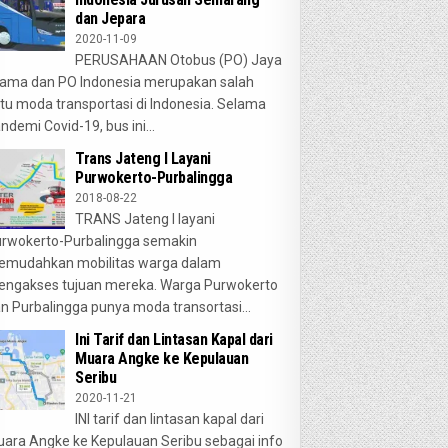
dan Jepara
2020-11-09
PERUSAHAAN Otobus (PO) Jaya
ama dan PO Indonesia merupakan salah
tu moda transportasi di Indonesia. Selama
ndemi Covid-19, bus ini...
Trans Jateng I Layani
Purwokerto-Purbalingga
2018-08-22
TRANS Jateng I layani
rwokerto-Purbalingga semakin
emudahkan mobilitas warga dalam
ngakses tujuan mereka. Warga Purwokerto
n Purbalingga punya moda transortasi...
Ini Tarif dan Lintasan Kapal dari
Muara Angke ke Kepulauan
Seribu
2020-11-21
INI tarif dan lintasan kapal dari
ara Angke ke Kepulauan Seribu sebagai info