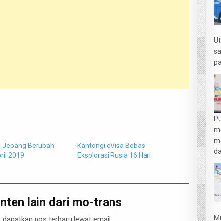
Ut
sa
pa
Pu
m
me
a Jepang Berubah
Kantongi eVisa Bebas
da
ril 2019
Eksplorasi Rusia 16 Hari
nten lain dari mo-trans
Mu
 dapatkan pos terbaru lewat email.