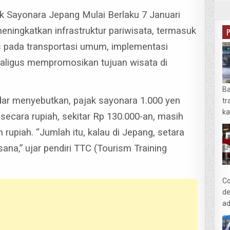
k Sayonara Jepang Mulai Berlaku 7 Januari
meningkatkan infrastruktur pariwisata, termasuk
tis pada transportasi umum, implementasi
kaligus mempromosikan tujuan wisata di
Ba
dar menyebutkan, pajak sayonara 1.000 yen
tr
ka
 secara rupiah, sekitar Rp 130.000-an, masih
n rupiah.
“Jumlah itu, kalau di Jepang, setara
ana,” ujar pendiri TTC (Tourism Training
Co
de
ad