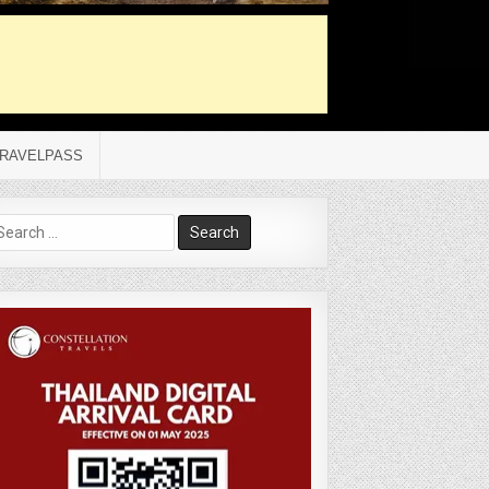
RAVELPASS
arch
r: