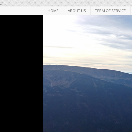
...
...
HOME
ABOUT US
TERM OF SERVICE