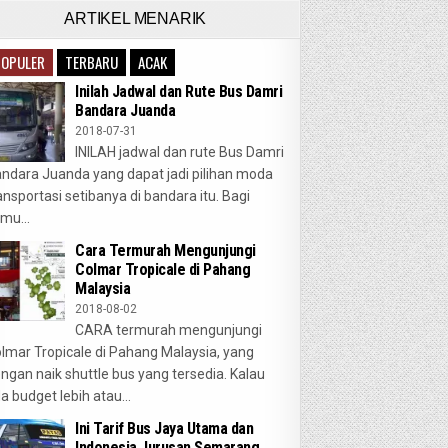
ARTIKEL MENARIK
POPULER
TERBARU
ACAK
Inilah Jadwal dan Rute Bus Damri
Bandara Juanda
2018-07-31
INILAH jadwal dan rute Bus Damri
ndara Juanda yang dapat jadi pilihan moda
ansportasi setibanya di bandara itu. Bagi
mu...
Cara Termurah Mengunjungi
Colmar Tropicale di Pahang
Malaysia
2018-08-02
CARA termurah mengunjungi
lmar Tropicale di Pahang Malaysia, yang
ngan naik shuttle bus yang tersedia. Kalau
a budget lebih atau...
Ini Tarif Bus Jaya Utama dan
Indonesia Jurusan Semarang