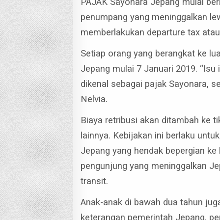
PAJAK Sayonara Jepang mulai berl
penumpang yang meninggalkan lew
memberlakukan departure tax atau
Setiap orang yang berangkat ke lu
Jepang mulai 7 Januari 2019.
“Isu
dikenal sebagai pajak Sayonara, 
Nelvia.
Biaya retribusi akan ditambah ke ti
lainnya.
Kebijakan ini berlaku un
Jepang yang hendak bepergian ke l
pengunjung yang meninggalkan Jep
transit.
Anak-anak di bawah dua tahun juga
keterangan pemerintah Jepang, pen