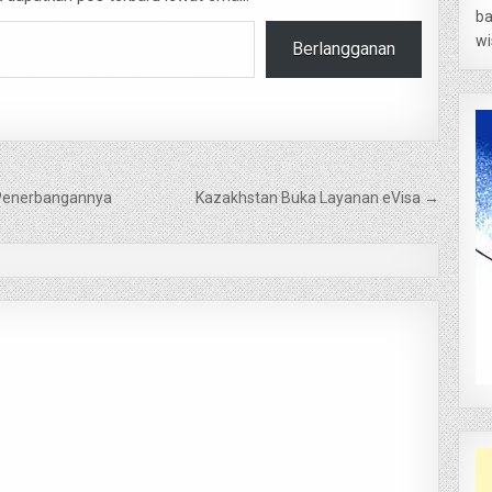
ba
wi
Berlangganan
am Penerbangannya
Kazakhstan Buka Layanan eVisa →