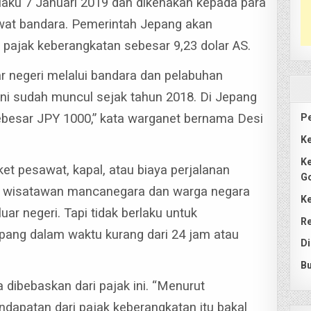
aku 7 Januari 2019 dan dikenakan kepada para
at bandara. Pemerintah Jepang akan
 pajak keberangkatan sebesar 9,23 dolar AS.
ar negeri melalui bandara dan pelabuhan
 ini sudah muncul sejak tahun 2018. Di Jepang
sebesar JPY 1000,” kata warganet bernama Desi
Pe
Ke
Ke
ket pesawat, kapal, atau biaya perjalanan
G
tuk wisatawan mancanegara dan warga negara
Ke
uar negeri.
Tapi tidak berlaku untuk
Re
ang dalam waktu kurang dari 24 jam atau
Di
Bu
 dibebaskan dari pajak ini.
“Menurut
dapatan dari pajak keberangkatan itu bakal