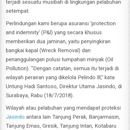
terjadi sesuatu musibah di lingkungan pelabuhan
setempat.
Perlindungan kami berupa asuransi ‘protection
and indemnity’ (P&l) yang secara khusus
memberikan dua jaminan, yaitu penyingkiran
bangkai kapal (Wreck Removal) dan
penanggulangan polusi tumpahan minyak (Oil
Pollution).
“Dengan catatan, semua itu terjadi di
wilayah perairan yang dikelola Pelindo Ill,” kata
Untung Hadi Santoso, Direktur Utama Jasindo, di
Surabaya, Rabu (18/7/2018).
Wilayah atau pelabuhan yang mendapat proteksi
Jasindo
antara lain Tanjung Perak, Banjarmasin,
Tanjung Emas, Gresik, Tanjung Intan, Kotabaru