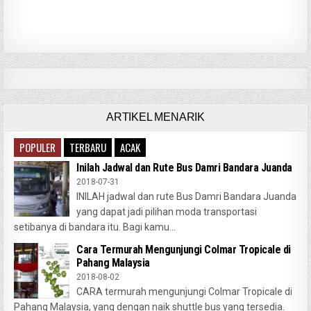
ARTIKEL MENARIK
POPULER
TERBARU
ACAK
Inilah Jadwal dan Rute Bus Damri Bandara Juanda
2018-07-31
INILAH jadwal dan rute Bus Damri Bandara Juanda
yang dapat jadi pilihan moda transportasi
setibanya di bandara itu. Bagi kamu...
Cara Termurah Mengunjungi Colmar Tropicale di
Pahang Malaysia
2018-08-02
CARA termurah mengunjungi Colmar Tropicale di
Pahang Malaysia, yang dengan naik shuttle bus yang tersedia.