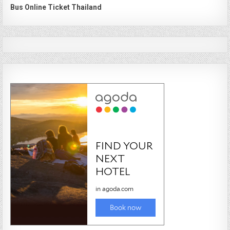
Bus Online Ticket Thailand