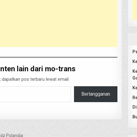
Pe
Ke
nten lain dari mo-trans
Ke
G
 dapatkan pos terbaru lewat email.
Ke
Berlangganan
Re
Di
Bu
ódz Polandia