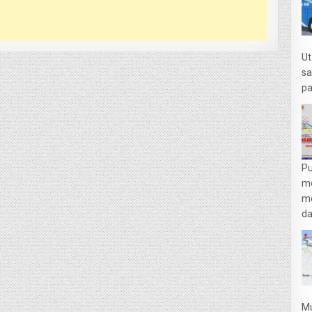
Ut
sa
pa
Pu
m
me
da
Mu