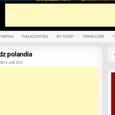
PORTASI
FUN ACTIVITIES
MY STORY
TRAVELCARE
T
dz polandia
Se
fo
18 JUNI 2023