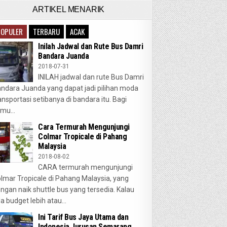
ARTIKEL MENARIK
POPULER
TERBARU
ACAK
Inilah Jadwal dan Rute Bus Damri
Bandara Juanda
2018-07-31
INILAH jadwal dan rute Bus Damri
ndara Juanda yang dapat jadi pilihan moda
ansportasi setibanya di bandara itu. Bagi
mu...
Cara Termurah Mengunjungi
Colmar Tropicale di Pahang
Malaysia
2018-08-02
CARA termurah mengunjungi
lmar Tropicale di Pahang Malaysia, yang
ngan naik shuttle bus yang tersedia. Kalau
a budget lebih atau...
Ini Tarif Bus Jaya Utama dan
Indonesia Jurusan Semarang