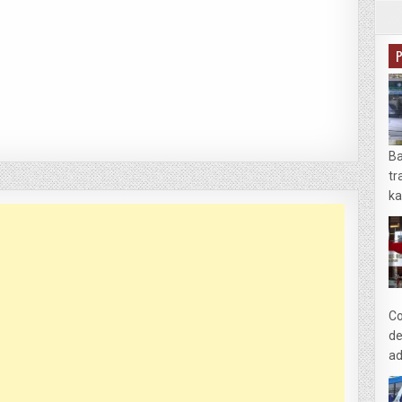
Ba
tr
ka
Co
de
ad