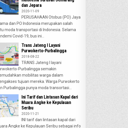
dan Jepara
2020-11-09
PERUSAHAAN Otobus (PO) Jaya
ama dan PO Indonesia merupakan salah
tu moda transportasi di Indonesia. Selama
ndemi Covid-19, bus ini...
Trans Jateng I Layani
Purwokerto-Purbalingga
2018-08-22
TRANS Jateng I layani
rwokerto-Purbalingga semakin
emudahkan mobilitas warga dalam
ngakses tujuan mereka. Warga Purwokerto
n Purbalingga punya moda transortasi...
Ini Tarif dan Lintasan Kapal dari
Muara Angke ke Kepulauan
Seribu
2020-11-21
INI tarif dan lintasan kapal dari
ara Angke ke Kepulauan Seribu sebagai info