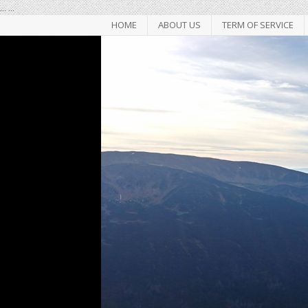
...
...
HOME
ABOUT US
TERM OF SERVICE