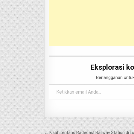
Eksplorasi ko
Berlangganan untuk
Ketikkan email Anda...
Navigasi
← Kisah tentang Radegast Railway Station di L