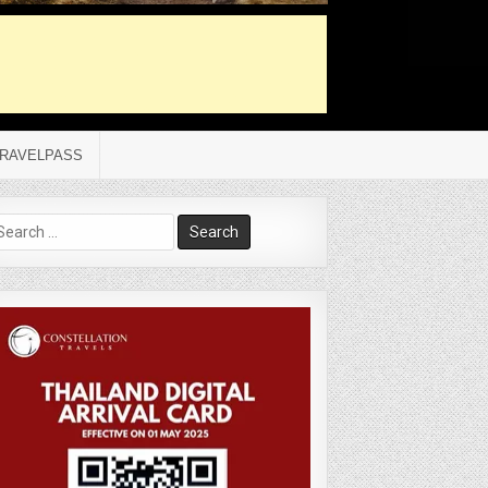
RAVELPASS
arch
r: