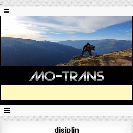
...
...
disiplin