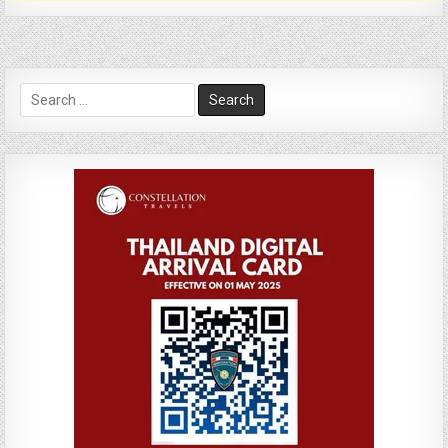
Search
for: