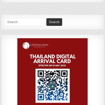
Search
for: