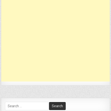
Search
for: