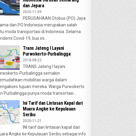
dan Jepara
2020-11-09
PERUSAHAAN Otobus (PO) Jaya
ama dan PO Indonesia merupakan salah
tu moda transportasi di Indonesia. Selama
ndemi Covid-19, bus ini...
Trans Jateng I Layani
Purwokerto-Purbalingga
2018-08-22
TRANS Jateng I layani
rwokerto-Purbalingga semakin
emudahkan mobilitas warga dalam
ngakses tujuan mereka. Warga Purwokerto
n Purbalingga punya moda transortasi...
Ini Tarif dan Lintasan Kapal dari
Muara Angke ke Kepulauan
Seribu
2020-11-21
INI tarif dan lintasan kapal dari
ara Angke ke Kepulauan Seribu sebagai info