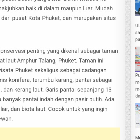
enakjubkan baik di dalam maupun luar. Mudah
 dari pusat Kota Phuket, dan merupakan situs
Ut
sa
pa
 konservasi penting yang dikenal sebagai taman
arat laut Amphur Talang, Phuket.
Taman ini
sata Phuket sekaligus sebagai cadangan
Pu
nis konifera, terumbu karang, pantai sebagai
m
, dan kerang laut.
Garis pantai sepanjang 13
me
da
 banyak pantai indah dengan pasir putih. Ada
iar, dan biota laut. Cocok untuk yang ingin
ewan.
Mu