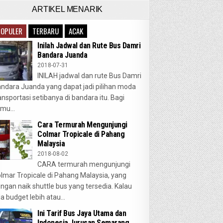
ARTIKEL MENARIK
POPULER
TERBARU
ACAK
Inilah Jadwal dan Rute Bus Damri
Bandara Juanda
2018-07-31
INILAH jadwal dan rute Bus Damri
ndara Juanda yang dapat jadi pilihan moda
ansportasi setibanya di bandara itu. Bagi
mu...
Cara Termurah Mengunjungi
Colmar Tropicale di Pahang
Malaysia
2018-08-02
CARA termurah mengunjungi
lmar Tropicale di Pahang Malaysia, yang
ngan naik shuttle bus yang tersedia. Kalau
a budget lebih atau...
Ini Tarif Bus Jaya Utama dan
Indonesia Jurusan Semarang