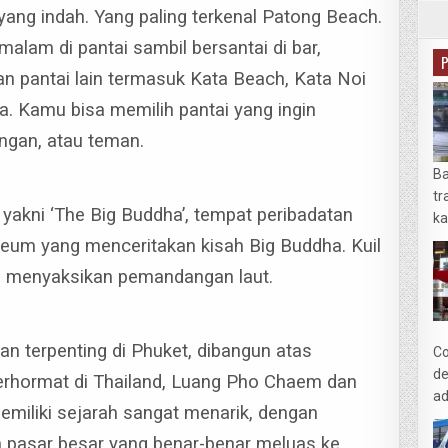
yang indah. Yang paling terkenal Patong Beach.
lam di pantai sambil bersantai di bar,
han pantai lain termasuk Kata Beach, Kata Noi
. Kamu bisa memilih pantai yang ingin
ngan, atau teman.
Ba
tr
 yakni ‘The Big Buddha’, tempat peribadatan
ka
seum yang menceritakan kisah Big Buddha. Kuil
bil menyaksikan pemandangan laut.
an terpenting di Phuket, dibangun atas
Co
de
terhormat di Thailand, Luang Pho Chaem dan
ad
memiliki sejarah sangat menarik, dengan
n pasar besar yang benar-benar meluas ke