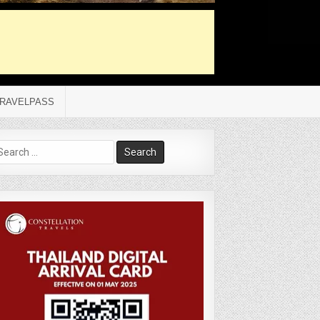
RAVELPASS
arch
r: