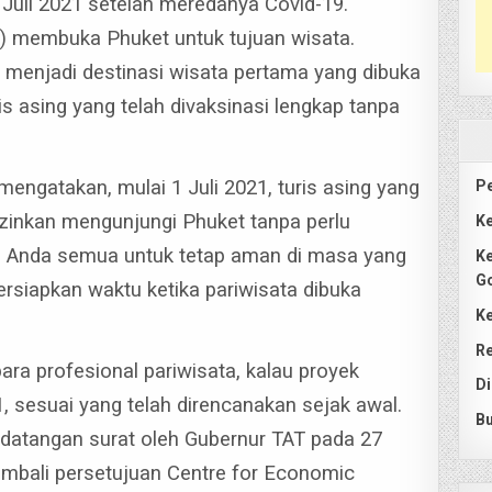
Juli 2021 setelah meredanya Covid-19.
T) membuka Phuket untuk tujuan wisata.
n menjadi destinasi wisata pertama yang dibuka
is asing yang telah divaksinasi lengkap tanpa
engatakan, mulai 1 Juli 2021, turis asing yang
Pe
izinkan mengunjungi Phuket tanpa perlu
Ke
n Anda semua untuk tetap aman di masa yang
Ke
G
rsiapkan waktu ketika pariwisata dibuka
Ke
Re
ra profesional pariwisata, kalau proyek
Di
, sesuai yang telah direncanakan sejak awal.
Bu
ndatangan surat oleh Gubernur TAT pada 27
embali persetujuan Centre for Economic