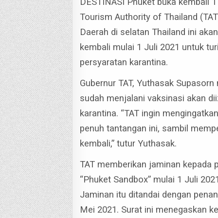
DESTINASI Phuket buka kembali 1 
Tourism Authority of Thailand (TA
Daerah di selatan Thailand ini aka
kembali mulai 1 Juli 2021 untuk tur
persyaratan karantina.
Gubernur TAT, Yuthasak Supasorn m
sudah menjalani vaksinasi akan di
karantina.
“TAT ingin mengingatka
penuh tantangan ini, sambil mempe
kembali,” tutur Yuthasak.
TAT memberikan jaminan kepada pa
“Phuket Sandbox” mulai 1 Juli 2021
Jaminan itu ditandai dengan pena
Mei 2021. Surat ini menegaskan k