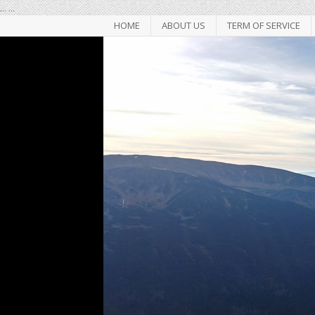
...
...
HOME
ABOUT US
TERM OF SERVICE