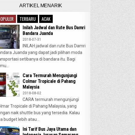
ARTIKEL MENARIK
POPULER
TERBARU
ACAK
Inilah Jadwal dan Rute Bus Damri
Bandara Juanda
2018-07-31
INILAH jadwal dan rute Bus Damri
ndara Juanda yang dapat jadi pilihan moda
ansportasi setibanya di bandara itu. Bagi
mu...
Cara Termurah Mengunjungi
Colmar Tropicale di Pahang
Malaysia
2018-08-02
CARA termurah mengunjungi
lmar Tropicale di Pahang Malaysia, yang
ngan naik shuttle bus yang tersedia. Kalau
a budget lebih atau...
Ini Tarif Bus Jaya Utama dan
Indonesia Jurusan Semarang