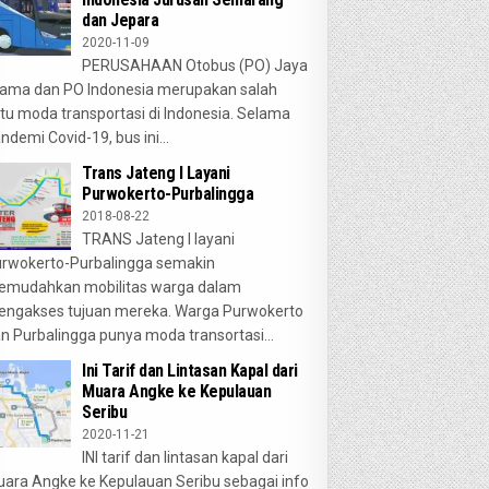
dan Jepara
2020-11-09
PERUSAHAAN Otobus (PO) Jaya
ama dan PO Indonesia merupakan salah
tu moda transportasi di Indonesia. Selama
ndemi Covid-19, bus ini...
Trans Jateng I Layani
Purwokerto-Purbalingga
2018-08-22
TRANS Jateng I layani
rwokerto-Purbalingga semakin
emudahkan mobilitas warga dalam
ngakses tujuan mereka. Warga Purwokerto
n Purbalingga punya moda transortasi...
Ini Tarif dan Lintasan Kapal dari
Muara Angke ke Kepulauan
Seribu
2020-11-21
INI tarif dan lintasan kapal dari
ara Angke ke Kepulauan Seribu sebagai info