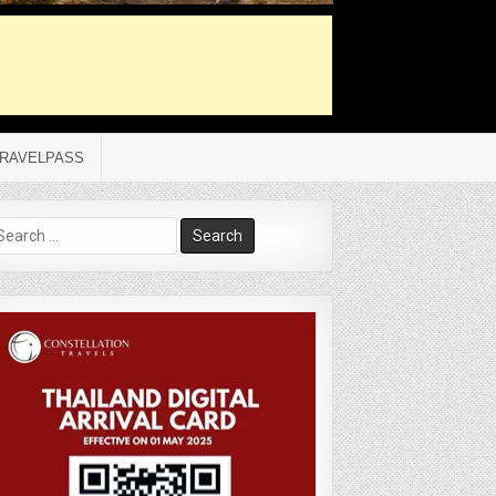
RAVELPASS
arch
r: