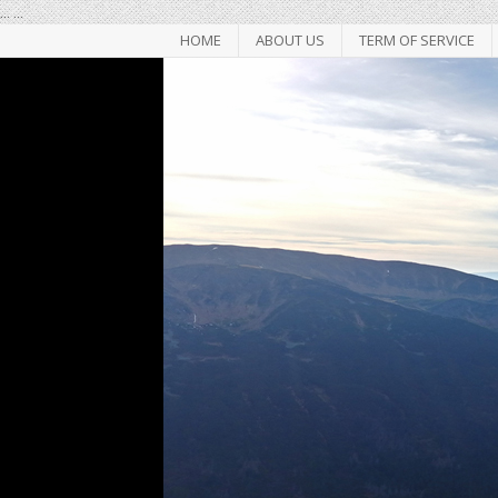
...
...
HOME
ABOUT US
TERM OF SERVICE