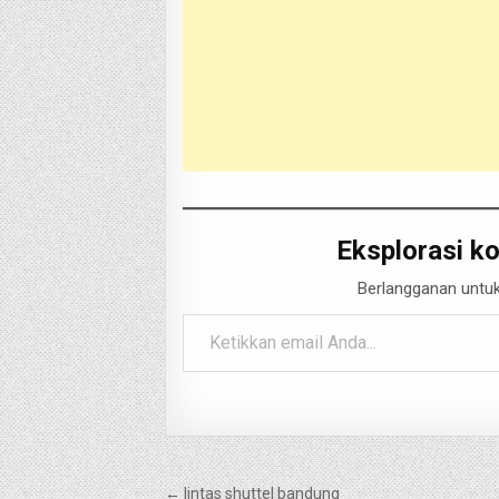
Eksplorasi ko
Berlangganan untuk
Ketikkan email Anda...
Navigasi
← lintas shuttel bandung