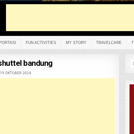
PORTASI
FUN ACTIVITIES
MY STORY
TRAVELCARE
T
 shuttel bandung
Se
fo
19 OKTOBER 2024