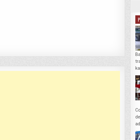
Ba
tr
ka
Co
de
ad