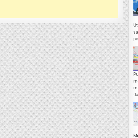
Ut
sa
pa
Pu
m
me
da
Mu