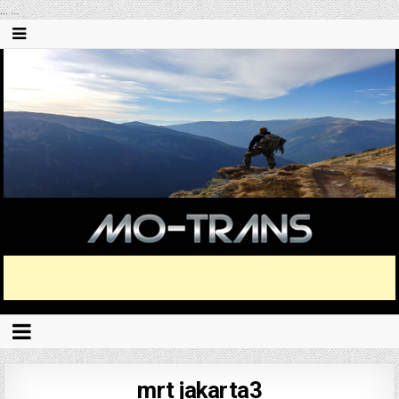
...
...
mrt jakarta3