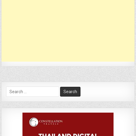
Search
for: