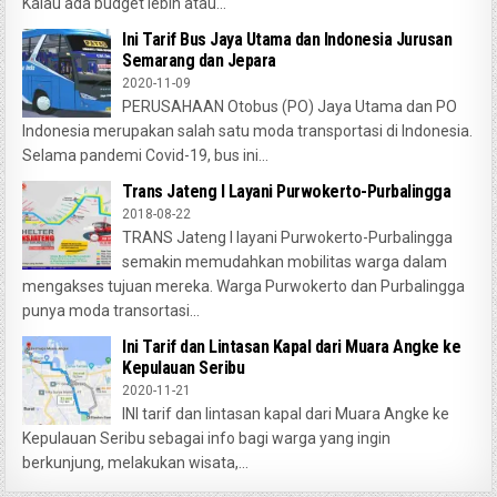
Kalau ada budget lebih atau...
Ini Tarif Bus Jaya Utama dan Indonesia Jurusan
Semarang dan Jepara
2020-11-09
PERUSAHAAN Otobus (PO) Jaya Utama dan PO
Indonesia merupakan salah satu moda transportasi di Indonesia.
Selama pandemi Covid-19, bus ini...
Trans Jateng I Layani Purwokerto-Purbalingga
2018-08-22
TRANS Jateng I layani Purwokerto-Purbalingga
semakin memudahkan mobilitas warga dalam
mengakses tujuan mereka. Warga Purwokerto dan Purbalingga
punya moda transortasi...
Ini Tarif dan Lintasan Kapal dari Muara Angke ke
Kepulauan Seribu
2020-11-21
INI tarif dan lintasan kapal dari Muara Angke ke
Kepulauan Seribu sebagai info bagi warga yang ingin
berkunjung, melakukan wisata,...