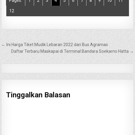
Pages:
1
2
3
4
5
6
7
8
9
10
11
12
Navigasi
← Ini Harga Tiket Mudik Lebaran 2022 dari Bus Agramas
pos
Daftar Terbaru Maskapai di Terminal Bandara Soekarno Hatta →
Tinggalkan Balasan