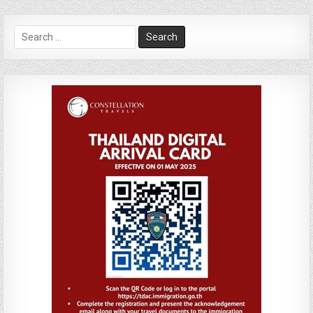
Search
for: