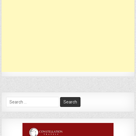
Search
for: