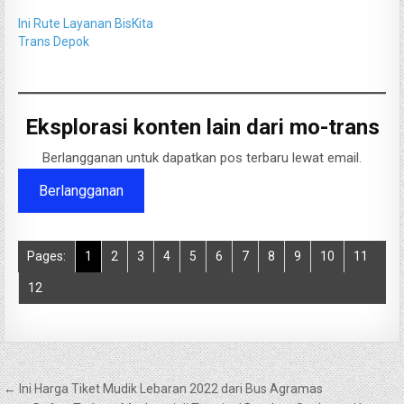
Ini Rute Layanan BisKita
Trans Depok
Eksplorasi konten lain dari mo-trans
Berlangganan untuk dapatkan pos terbaru lewat email.
Berlangganan
Pages:
1
2
3
4
5
6
7
8
9
10
11
12
Navigasi
← Ini Harga Tiket Mudik Lebaran 2022 dari Bus Agramas