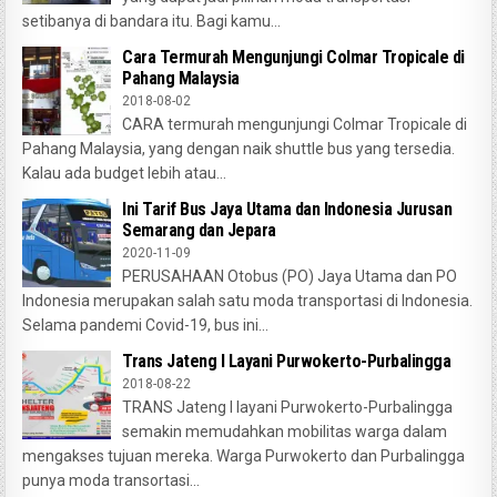
setibanya di bandara itu. Bagi kamu...
Cara Termurah Mengunjungi Colmar Tropicale di
Pahang Malaysia
2018-08-02
CARA termurah mengunjungi Colmar Tropicale di
Pahang Malaysia, yang dengan naik shuttle bus yang tersedia.
Kalau ada budget lebih atau...
Ini Tarif Bus Jaya Utama dan Indonesia Jurusan
Semarang dan Jepara
2020-11-09
PERUSAHAAN Otobus (PO) Jaya Utama dan PO
Indonesia merupakan salah satu moda transportasi di Indonesia.
Selama pandemi Covid-19, bus ini...
Trans Jateng I Layani Purwokerto-Purbalingga
2018-08-22
TRANS Jateng I layani Purwokerto-Purbalingga
semakin memudahkan mobilitas warga dalam
mengakses tujuan mereka. Warga Purwokerto dan Purbalingga
punya moda transortasi...