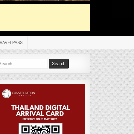
RAVELPASS
arch
r: