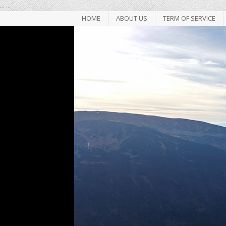
...
...
HOME
ABOUT US
TERM OF SERVICE