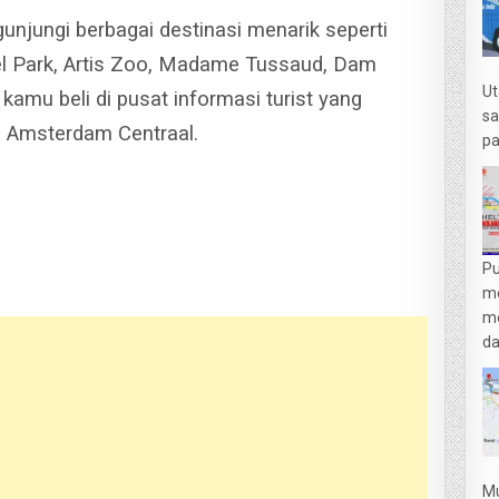
unjungi berbagai destinasi menarik seperti
el Park, Artis Zoo, Madame Tussaud, Dam
Ut
t kamu beli di pusat informasi turist yang
sa
pi Amsterdam Centraal.
pa
Pu
m
me
da
Mu