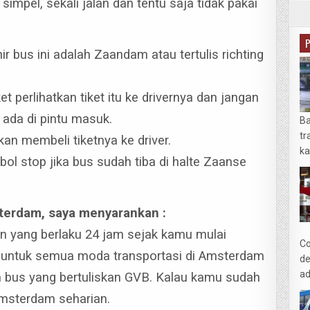
simpel, sekali jalan dan tentu saja tidak pakai
 bus ini adalah Zaandam atau tertulis richting
t perlihatkan tiket itu ke drivernya dan jangan
 ada di pintu masuk.
Ba
tr
akan membeli tiketnya ke driver.
ka
l stop jika bus sudah tiba di halte Zaanse
terdam, saya menyarankan :
rian yang berlaku 24 jam sejak kamu mulai
Co
ku untuk semua moda transportasi di Amsterdam
de
ad
n bus yang bertuliskan GVB.
Kalau kamu sudah
 Amsterdam seharian.