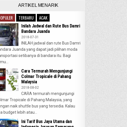
ARTIKEL MENARIK
POPULER
TERBARU
ACAK
Inilah Jadwal dan Rute Bus Damri
Bandara Juanda
2018-07-31
INILAH jadwal dan rute Bus Damri
ndara Juanda yang dapat jadi pilihan moda
ansportasi setibanya di bandara itu. Bagi
mu...
Cara Termurah Mengunjungi
Colmar Tropicale di Pahang
Malaysia
2018-08-02
CARA termurah mengunjungi
lmar Tropicale di Pahang Malaysia, yang
ngan naik shuttle bus yang tersedia. Kalau
a budget lebih atau...
Ini Tarif Bus Jaya Utama dan
Indonesia Jurusan Semarang