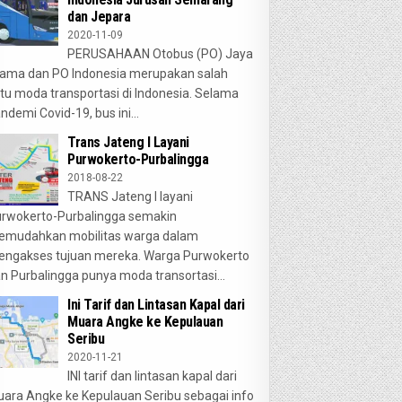
dan Jepara
2020-11-09
PERUSAHAAN Otobus (PO) Jaya
ama dan PO Indonesia merupakan salah
tu moda transportasi di Indonesia. Selama
ndemi Covid-19, bus ini...
Trans Jateng I Layani
Purwokerto-Purbalingga
2018-08-22
TRANS Jateng I layani
rwokerto-Purbalingga semakin
emudahkan mobilitas warga dalam
ngakses tujuan mereka. Warga Purwokerto
n Purbalingga punya moda transortasi...
Ini Tarif dan Lintasan Kapal dari
Muara Angke ke Kepulauan
Seribu
2020-11-21
INI tarif dan lintasan kapal dari
ara Angke ke Kepulauan Seribu sebagai info