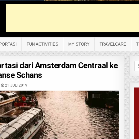
PORTASI
FUN ACTIVITIES
MY STORY
TRAVELCARE
T
rtasi dari Amsterdam Centraal ke
Se
fo
anse Schans
21 JULI 2019