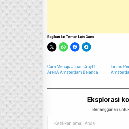
Bagikan ke Teman Lain Gaes
Cara Menuju Johan Cruyff
Ini Lho P
ArenA Amsterdam Belanda
Amsterd
Eksplorasi ko
Berlangganan untuk
Ketikkan email Anda...