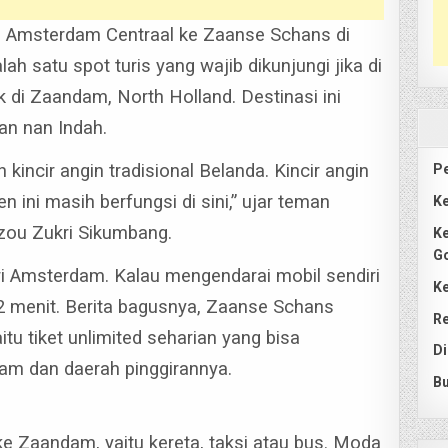
i Amsterdam Centraal ke Zaanse Schans di
h satu spot turis yang wajib dikunjungi jika di
ak di Zaandam, North Holland.
Destinasi ini
an nan Indah.
 kincir angin tradisional Belanda. Kincir angin
Pe
 ini masih berfungsi di sini,” ujar teman
Ke
zou Zukri Sikumbang.
Ke
G
i Amsterdam. Kalau mengendarai mobil sendiri
Ke
2 menit.
Berita bagusnya, Zaanse Schans
Re
itu tiket unlimited seharian yang bisa
Di
am dan daerah pinggirannya.
Bu
ke Zaandam, yaitu kereta, taksi atau bus. Moda