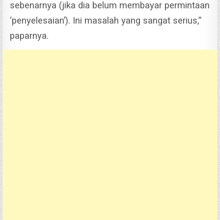
sebenarnya (jika dia belum membayar permintaan
‘penyelesaian’). Ini masalah yang sangat serius,”
paparnya.