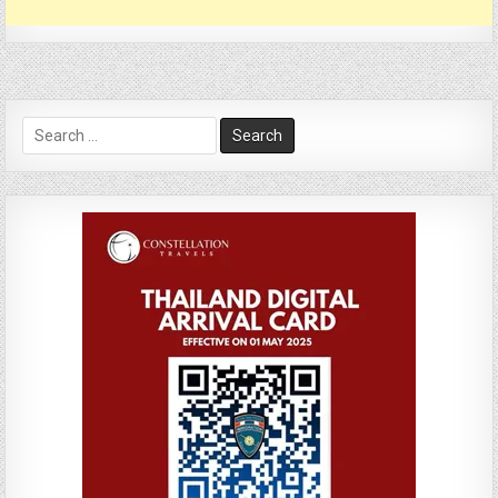
Search
for: