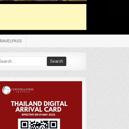
RAVELPASS
arch
r: