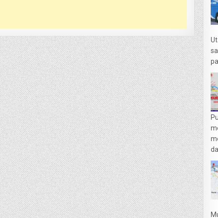
Ut
sa
pa
Pu
m
me
da
Mu