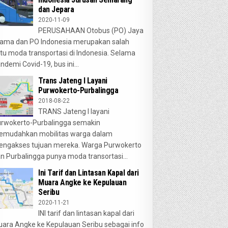
dan Jepara
2020-11-09
PERUSAHAAN Otobus (PO) Jaya
ama dan PO Indonesia merupakan salah
tu moda transportasi di Indonesia. Selama
ndemi Covid-19, bus ini...
Trans Jateng I Layani
Purwokerto-Purbalingga
2018-08-22
TRANS Jateng I layani
rwokerto-Purbalingga semakin
emudahkan mobilitas warga dalam
ngakses tujuan mereka. Warga Purwokerto
n Purbalingga punya moda transortasi...
Ini Tarif dan Lintasan Kapal dari
Muara Angke ke Kepulauan
Seribu
2020-11-21
INI tarif dan lintasan kapal dari
ara Angke ke Kepulauan Seribu sebagai info