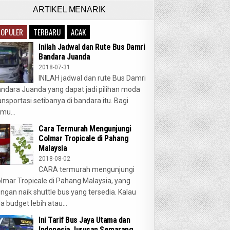
ARTIKEL MENARIK
POPULER
TERBARU
ACAK
Inilah Jadwal dan Rute Bus Damri
Bandara Juanda
2018-07-31
INILAH jadwal dan rute Bus Damri
ndara Juanda yang dapat jadi pilihan moda
ansportasi setibanya di bandara itu. Bagi
mu...
Cara Termurah Mengunjungi
Colmar Tropicale di Pahang
Malaysia
2018-08-02
CARA termurah mengunjungi
lmar Tropicale di Pahang Malaysia, yang
ngan naik shuttle bus yang tersedia. Kalau
a budget lebih atau...
Ini Tarif Bus Jaya Utama dan
Indonesia Jurusan Semarang