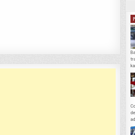
Ba
tr
ka
Co
de
ad