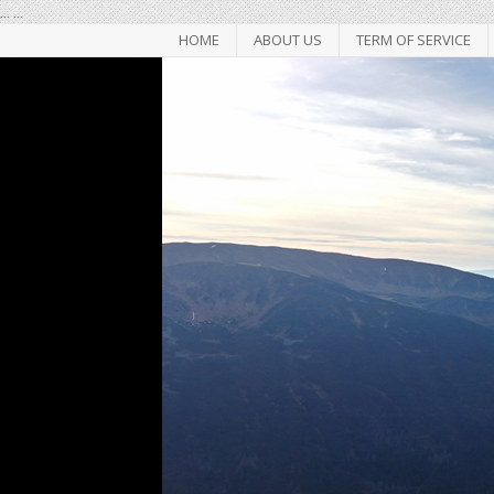
...
...
HOME
ABOUT US
TERM OF SERVICE