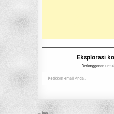
Eksplorasi ko
Berlangganan untuk
Ketikkan email Anda...
Navigasi
← bus ans