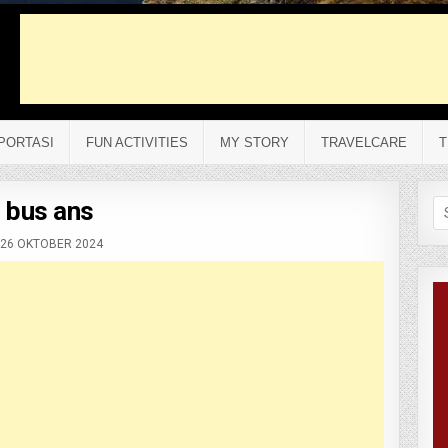
PORTASI
FUN ACTIVITIES
MY STORY
TRAVELCARE
T
bus ans
Se
fo
26 OKTOBER 2024