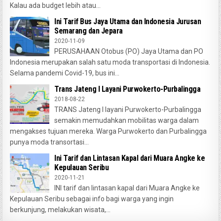
Kalau ada budget lebih atau...
Ini Tarif Bus Jaya Utama dan Indonesia Jurusan
Semarang dan Jepara
2020-11-09
PERUSAHAAN Otobus (PO) Jaya Utama dan PO
Indonesia merupakan salah satu moda transportasi di Indonesia.
Selama pandemi Covid-19, bus ini...
Trans Jateng I Layani Purwokerto-Purbalingga
2018-08-22
TRANS Jateng I layani Purwokerto-Purbalingga
semakin memudahkan mobilitas warga dalam
mengakses tujuan mereka. Warga Purwokerto dan Purbalingga
punya moda transortasi...
Ini Tarif dan Lintasan Kapal dari Muara Angke ke
Kepulauan Seribu
2020-11-21
INI tarif dan lintasan kapal dari Muara Angke ke
Kepulauan Seribu sebagai info bagi warga yang ingin
berkunjung, melakukan wisata,...