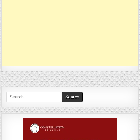
Search
for: