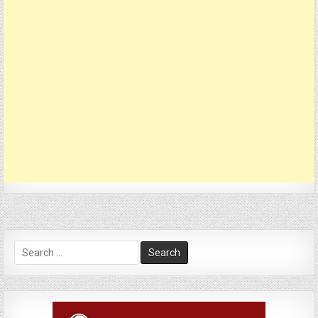
Search
for: