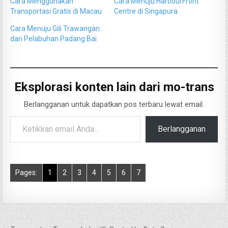
Cara Menggunakan
Cara Menuju HarbourFront
Transportasi Gratis di Macau
Centre di Singapura
Cara Menuju Gili Trawangan
dari Pelabuhan Padang Bai
Eksplorasi konten lain dari mo-trans
Berlangganan untuk dapatkan pos terbaru lewat email.
Ketikkan email Anda...
Berlangganan
Pages:
1
2
3
4
5
6
7